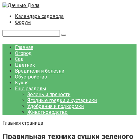
Перейти
к
Календарь садовода
контенту
Форум
Поиск:
Главная
Огород
Сад
Цветник
Вредители и болезни
Обустройство
Кухня
Еще разделы
Зелень и пряности
Ягодные грядки и кустарники
Удобрения и подкормки
Животноводство
Главная страница
Правильная техника сушки зеленого