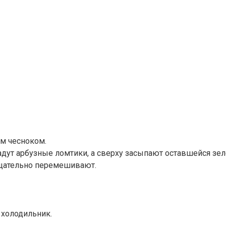
м чесноком.
адут арбузные ломтики, а сверху засыпают оставшейся зе
 тщательно перемешивают.
 холодильник.