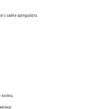
 с сайта spmguild.ru
 колец.
мтики.