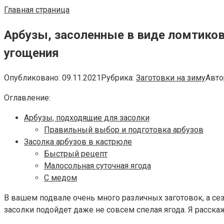
Главная страница
Арбузы, засоленные в виде ломтиков
угощения
Опубликовано:
09.11.2021
Рубрика:
Заготовки на зиму
Авто
Оглавление:
Арбузы, подходящие для засолки
Правильный выбор и подготовка арбузов
Засолка арбузов в кастрюле
Быстрый рецепт
Малосольная суточная ягода
С медом
В вашем подвале очень много различных заготовок, а се
засолки подойдет даже не совсем спелая ягода. Я расска