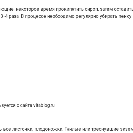
щие: некоторое время прокипятить сироп, затем оставить 
я 3-4 раза. В процессе необходимо регулярно убирать пен
ется с сайта vitablog.ru
ь все листочки, плодоножки. Гнилые или треснувшие экзе