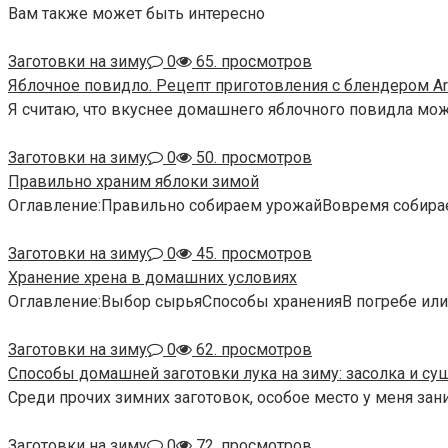
Вам также может быть интересно
Заготовки на зиму
0
65. просмотров
Яблочное повидло. Рецепт приготовления с блендером Art
Я считаю, что вкуснее домашнего яблочного повидла мо
Заготовки на зиму
0
50. просмотров
Правильно храним яблоки зимой
Оглавление:Правильно собираем урожайВовремя собира
Заготовки на зиму
0
45. просмотров
Хранение хрена в домашних условиях
Оглавление:Выбор сырьяСпособы храненияВ погребе или 
Заготовки на зиму
0
62. просмотров
Способы домашней заготовки лука на зиму: засолка и су
Среди прочих зимних заготовок, особое место у меня за
Заготовки на зиму
0
72. просмотров