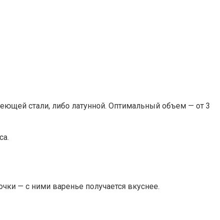
еющей стали, либо латунной. Оптимальный объем — от 3
са.
чки — с ними варенье получается вкуснее.