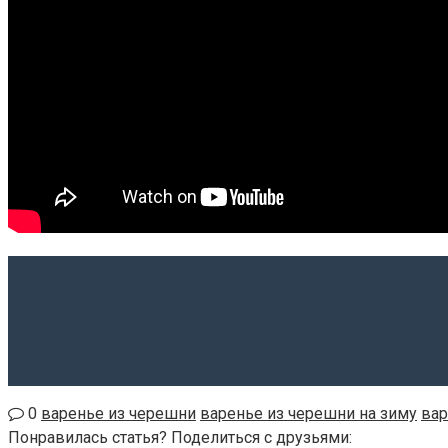
0
варенье из черешни
варенье из черешни на зиму
вар
Понравилась статья? Поделиться с друзьями: