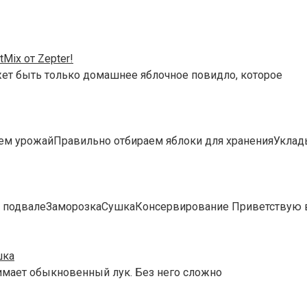
Mix от Zepter!
жет быть только домашнее яблочное повидло, которое
ем урожайПравильно отбираем яблоки для храненияУклад
подвалеЗаморозкаСушкаКонсервирование Приветствую вас,
шка
нимает обыкновенный лук. Без него сложно