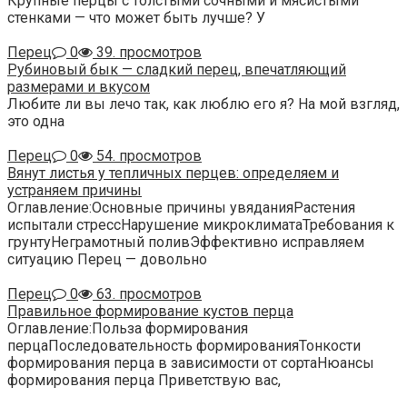
Крупные перцы с толстыми сочными и мясистыми
стенками — что может быть лучше? У
Перец
0
39. просмотров
Рубиновый бык — сладкий перец, впечатляющий
размерами и вкусом
Любите ли вы лечо так, как люблю его я? На мой взгляд,
это одна
Перец
0
54. просмотров
Вянут листья у тепличных перцев: определяем и
устраняем причины
Оглавление:Основные причины увяданияРастения
испытали стрессНарушение микроклиматаТребования к
грунтуНеграмотный поливЭффективно исправляем
ситуацию Перец — довольно
Перец
0
63. просмотров
Правильное формирование кустов перца
Оглавление:Польза формирования
перцаПоследовательность формированияТонкости
формирования перца в зависимости от сортаНюансы
формирования перца Приветствую вас,