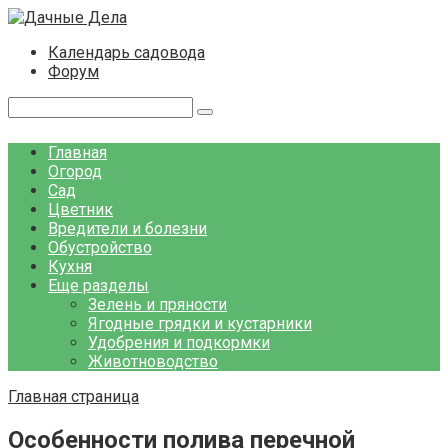
Перейти
к
Календарь садовода
контенту
Форум
Поиск:
Главная
Огород
Сад
Цветник
Вредители и болезни
Обустройство
Кухня
Еще разделы
Зелень и пряности
Ягодные грядки и кустарники
Удобрения и подкормки
Животноводство
Главная страница
Особенности полива перечной