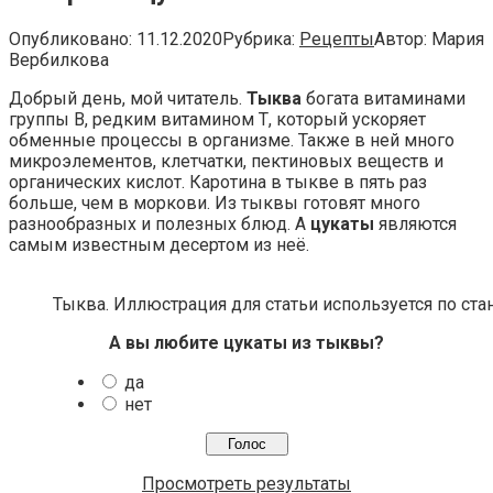
Опубликовано:
11.12.2020
Рубрика:
Рецепты
Автор:
Мария
Вербилкова
Добрый день, мой читатель.
Тыква
богата витаминами
группы В, редким витамином Т, который ускоряет
обменные процессы в организме. Также в ней много
микроэлементов, клетчатки, пектиновых веществ и
органических кислот. Каротина в тыкве в пять раз
больше, чем в моркови. Из тыквы готовят много
разнообразных и полезных блюд. А
цукаты
являются
самым известным десертом из неё.
Тыква. Иллюстрация для статьи используется по ста
А вы любите цукаты из тыквы?
да
нет
Просмотреть результаты