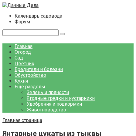
Перейти
к
Календарь садовода
контенту
Форум
Поиск:
Главная
Огород
Сад
Цветник
Вредители и болезни
Обустройство
Кухня
Еще разделы
Зелень и пряности
Ягодные грядки и кустарники
Удобрения и подкормки
Животноводство
Главная страница
Янтарные цукаты из тыквы