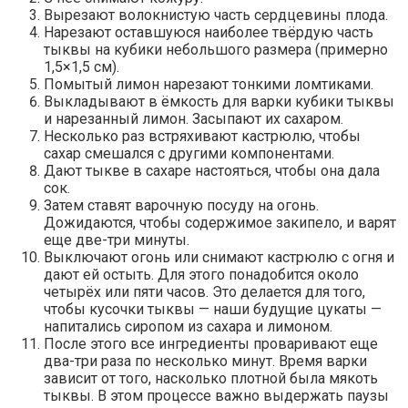
Вырезают волокнистую часть сердцевины плода.
Нарезают оставшуюся наиболее твёрдую часть
тыквы на кубики небольшого размера (примерно
1,5×1,5 см).
Помытый лимон нарезают тонкими ломтиками.
Выкладывают в ёмкость для варки кубики тыквы
и нарезанный лимон. Засыпают их сахаром.
Несколько раз встряхивают кастрюлю, чтобы
сахар смешался с другими компонентами.
Дают тыкве в сахаре настояться, чтобы она дала
сок.
Затем ставят варочную посуду на огонь.
Дожидаются, чтобы содержимое закипело, и варят
еще две-три минуты.
Выключают огонь или снимают кастрюлю с огня и
дают ей остыть. Для этого понадобится около
четырёх или пяти часов. Это делается для того,
чтобы кусочки тыквы — наши будущие цукаты —
напитались сиропом из сахара и лимоном.
После этого все ингредиенты проваривают еще
два-три раза по несколько минут. Время варки
зависит от того, насколько плотной была мякоть
тыквы. В этом процессе важно выдержать паузы