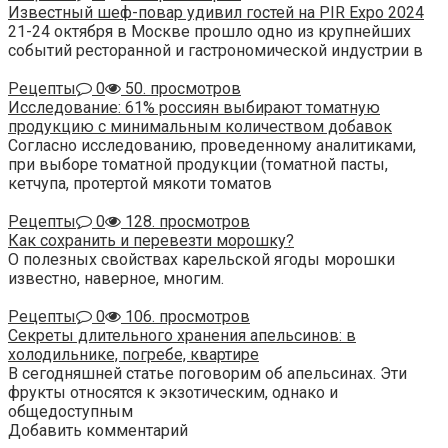
Известный шеф-повар удивил гостей на PIR Expo 2024
21-24 октября в Москве прошло одно из крупнейших
событий ресторанной и гастрономической индустрии в
Рецепты
0
50. просмотров
Исследование: 61% россиян выбирают томатную
продукцию с минимальным количеством добавок
Согласно исследованию, проведенному аналитиками,
при выборе томатной продукции (томатной пасты,
кетчупа, протертой мякоти томатов
Рецепты
0
128. просмотров
Как сохранить и перевезти морошку?
О полезных свойствах карельской ягоды морошки
известно, наверное, многим.
Рецепты
0
106. просмотров
Секреты длительного хранения апельсинов: в
холодильнике, погребе, квартире
В сегодняшней статье поговорим об апельсинах. Эти
фрукты относятся к экзотическим, однако и
общедоступным
Добавить комментарий