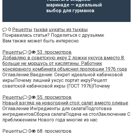
маринаде — идеальный
выбор для гурманов
0
Рецепты
тыква
цукаты из тыквы
Понравилась статья? Поделиться с друзьями:
Вам также может быть интересно
Рецепты
0
53. просмотров
Добавляю в советскую икру 2 ложки уксуса вместо 8:
больше не морщусь от кислятины. Работник
консервного комбината объяснил пропорции 1976 года
Оглавление:Введение: Секрет идеальной кабачковой
икрыПочему лишний уксус портит икруРецепт
советской кабачковой икры (ГОСТ 1976)Почему
Рецепты
0
55. просмотров
Новый взгляд на новогодний стол: салат вместо оливье
Оглавление:Ингредиенты для салатаПодготовка
ингредиентовСборка салатаПодача на столЗаключение С
приближением Нового года многие из нас
Рецепты
0
68. просмотров