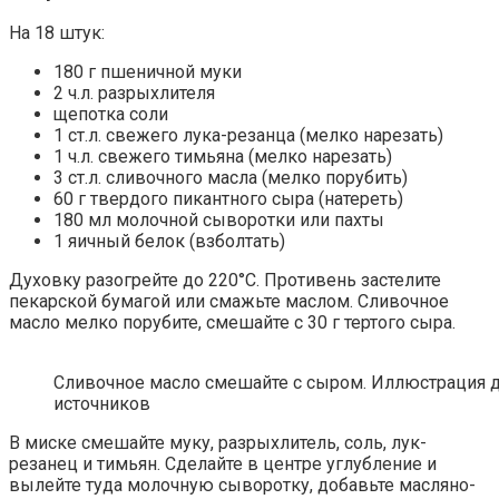
На 18 штук:
180 г пшеничной муки
2 ч.л. разрыхлителя
щепотка соли
1 ст.л. свежего лука-резанца (мелко нарезать)
1 ч.л. свежего тимьяна (мелко нарезать)
3 ст.л. сливочного масла (мелко порубить)
60 г твердого пикантного сыра (натереть)
180 мл молочной сыворотки или пахты
1 яичный белок (взболтать)
Духовку разогрейте до 220°С. Противень застелите
пекарской бумагой или смажьте маслом. Сливочное
масло мелко порубите, смешайте с 30 г тертого сыра.
Сливочное масло смешайте с сыром. Иллюстрация дл
источников
В миске смешайте муку, разрыхлитель, соль, лук-
резанец и тимьян. Сделайте в центре углубление и
вылейте туда молочную сыворотку, добавьте масляно-