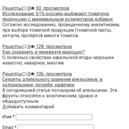
Рецепты
0
50. просмотров
Исследование: 61% россиян выбирают томатную
продукцию с минимальным количеством добавок
Согласно исследованию, проведенному аналитиками,
при выборе томатной продукции (томатной пасты,
кетчупа, протертой мякоти томатов
Рецепты
0
128. просмотров
Как сохранить и перевезти морошку?
О полезных свойствах карельской ягоды морошки
известно, наверное, многим.
Рецепты
0
106. просмотров
Секреты длительного хранения апельсинов: в
холодильнике, погребе, квартире
В сегодняшней статье поговорим об апельсинах. Эти
фрукты относятся к экзотическим, однако и
общедоступным
Добавить комментарий
Имя
*
Email
*