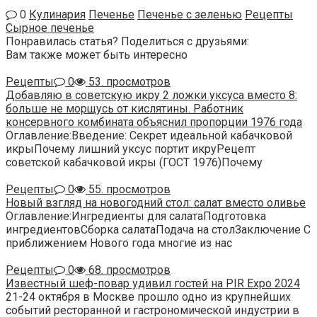
0
Кулинария
Печенье
Печенье с зеленью
Рецепты
Сырное печенье
Понравилась статья? Поделиться с друзьями:
Вам также может быть интересно
Рецепты
0
53. просмотров
Добавляю в советскую икру 2 ложки уксуса вместо 8:
больше не морщусь от кислятины. Работник
консервного комбината объяснил пропорции 1976 года
Оглавление:Введение: Секрет идеальной кабачковой
икрыПочему лишний уксус портит икруРецепт
советской кабачковой икры (ГОСТ 1976)Почему
Рецепты
0
55. просмотров
Новый взгляд на новогодний стол: салат вместо оливье
Оглавление:Ингредиенты для салатаПодготовка
ингредиентовСборка салатаПодача на столЗаключение С
приближением Нового года многие из нас
Рецепты
0
68. просмотров
Известный шеф-повар удивил гостей на PIR Expo 2024
21-24 октября в Москве прошло одно из крупнейших
событий ресторанной и гастрономической индустрии в