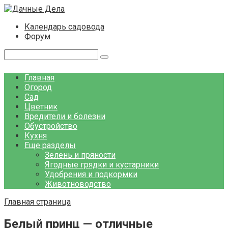
Перейти
к
Календарь садовода
контенту
Форум
Поиск:
Главная
Огород
Сад
Цветник
Вредители и болезни
Обустройство
Кухня
Еще разделы
Зелень и пряности
Ягодные грядки и кустарники
Удобрения и подкормки
Животноводство
Главная страница
Белый принц — отличные