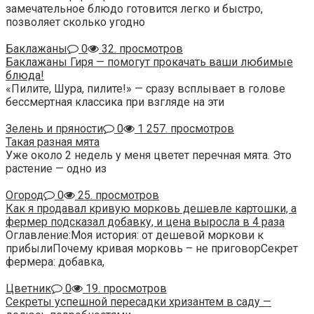
замечательное блюдо готовится легко и быстро,
позволяет сколько угодно
Баклажаны
0
32. просмотров
Баклажаны Гиря — помогут прокачать ваши любимые
блюда!
«Пилите, Шура, пилите!» — сразу всплывает в голове
бессмертная классика при взгляде на эти
Зелень и пряности
0
1 257. просмотров
Такая разная мята
Уже около 2 недель у меня цветет перечная мята. Это
растение — одно из
Огород
0
25. просмотров
Как я продавал кривую морковь дешевле картошки, а
фермер подсказал добавку, и цена выросла в 4 раза
Оглавление:Моя история: от дешевой моркови к
прибылиПочему кривая морковь – не приговорСекрет
фермера: добавка,
Цветник
0
19. просмотров
Секреты успешной пересадки хризантем в саду —