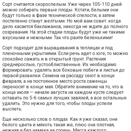
Сорт считается скороспелым. Уже через 105-110 дней
можно собирать первые плоды. Кстати, белыми они
будут только в фазе технической спелости, а затем
постепенно станут желтыми. Но мой вам совет: когда
дело касается баклажанов, никогда не ждите до полного
созревания. На этой стадии плоды будут уже не такими
вкусными и нежными. Так что рвите беленькими!
Сорт подходит для выращивания в теплицах и под
пленочными укрытиями. Если речь идет о юге, то можно
спокойно сажать и в открытый грунт. Растения
среднерослые, густооблиственные. Их необходимо
формировать: удалять все боковые побеги и листья до
первой развилки. Семена на рассаду сеют в конце
февраля, а на постоянное место роста саженцы
переносят в конце мая. Обратите внимание на то, что в
конце июля — начале августа на каждом кусте следует
оставить по 5-6 самых лучших завязей, а все остальные
удалить. Это нужно для того, чтобы плоды успели
выспеть.
Еще несколько слов о плодах. Как я уже сказал, они
белого цвета и мякоть такая же, плюс она плотная,
нежная и без намека на горечь. Масса каждого