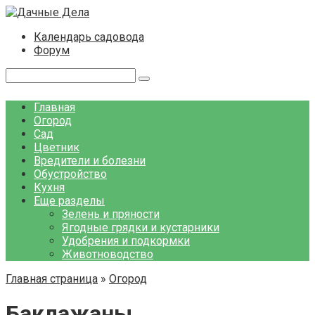
Перейти
к
Календарь садовода
контенту
Форум
Поиск:
Главная
Огород
Сад
Цветник
Вредители и болезни
Обустройство
Кухня
Еще разделы
Зелень и пряности
Ягодные грядки и кустарники
Удобрения и подкормки
Животноводство
Главная страница
»
Огород
Баклажаны