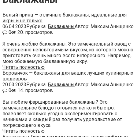
Белый принц — отличные баклажаны, идеальные для
икры и не только
06.04.2023
Рубрика:
Баклажаны
Автор:
Максим Анищенко
0
20. просмотров
Я очень люблю баклажаны. Это замечательный овощ с
совершенно неповторимым вкусом, из которого можно
приготовить очень много всего интересного. Например,
мою обожаемую баклажанную икру.
Читать полностью
Боровичок — баклажаны для ваших лучших кулинарных
шедевров
20.03.2023
Рубрика:
Баклажаны
Автор:
Максим Анищенко
0
14. просмотров
Вы любите фаршированные баклажаны? Это
замечательное блюдо готовится легко и быстро,
позволяет сколько угодно экспериментировать с
начинками и каждый раз получать удовольствие от
потрясающего вкуса.
Читать полностью
Баклажаны Гиря — помогут прокачать ваши любимые