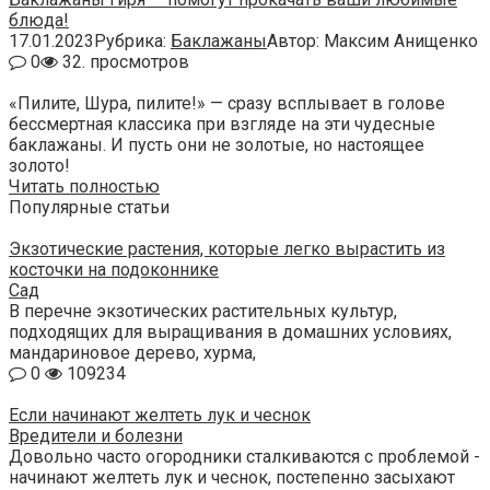
блюда!
17.01.2023
Рубрика:
Баклажаны
Автор:
Максим Анищенко
0
32. просмотров
«Пилите, Шура, пилите!» — сразу всплывает в голове
бессмертная классика при взгляде на эти чудесные
баклажаны. И пусть они не золотые, но настоящее
золото!
Читать полностью
Популярные статьи
Экзотические растения, которые легко вырастить из
косточки на подоконнике
Сад
В перечне экзотических растительных культур,
подходящих для выращивания в домашних условиях,
мандариновое дерево, хурма,
0
109234
Если начинают желтеть лук и чеснок
Вредители и болезни
Довольно часто огородники сталкиваются с проблемой -
начинают желтеть лук и чеснок, постепенно засыхают