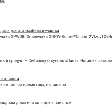
иму
ель для автомобиля и участка
orks GPWG8IIGreenworks GDPW-Semi-P15 erid: 2VtzqvTXvH
вый продукт – Сибирскую купель «Лава». Новинка сочетае
е от снега
ко в теплое время года, вы сильно
городном доме или коттедже, при этом