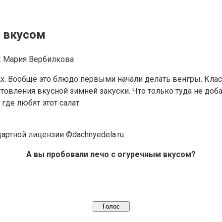
м вкусом
:
Мария Вербилкова
ах. Вообще это блюдо первыми начали делать венгры. Класс
овления вкусной зимней закуски. Что только туда не доб
где любят этот салат.
дартной лицензии ©dachnyedela.ru
А вы пробовали лечо с огуречным вкусом?