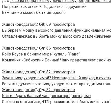
0
лечо из перца на зиму
лечо на зиму
рецепт лечо на з
Понравилась статья? Поделиться с друзьями:
Вам также может быть интересно
Животноводство
0
69. просмотров
Выбираем мойку высокого давления: функциональная мод
Оглавление:Как выбрать мойку высокого давленияGreenw
Животноводство
0
66. просмотров
Rolls Royce в банном мире: купель “Лава”
Компания «Сибирский Банный Чан» представляет свой но
Животноводство
0
82. просмотров
Зачем воздуходув зимой? Нестандартный подход к очистк
Если вы думаете, что воздуходув может пригодиться толь
Животноводство
0
82. просмотров
Как выбрать банный чан для загородного дома
Согласно статистике, 41% россиян хотели быть жить в за