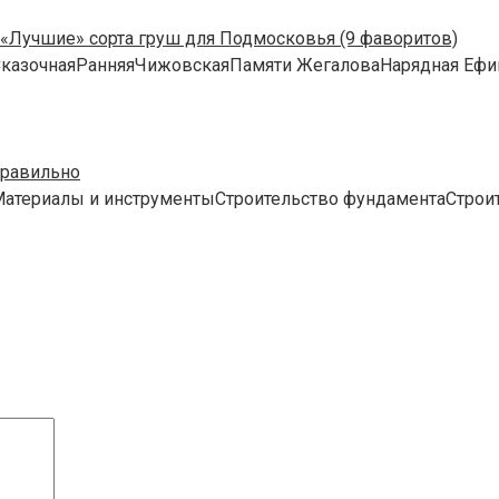
 «Лучшие» сорта груш для Подмосковья (9 фаворитов)
СказочнаяРанняяЧижовскаяПамяти ЖегаловаНарядная Ефим
правильно
уМатериалы и инструментыСтроительство фундаментаСтрои