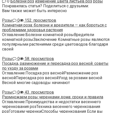
0
Болезни роз
изменение цвета листьев роз
розы
Понравилась статья? Поделиться с друзьями:
Вам также может быть интересно
Розы
0
152. просмотров
Комнатная роза: болезни и вредители — как бороться с
проблемами здоровья растения
Оглавление:Болезни комнатной розыВредители
комнатной розыЗаключение Комнатные розы являются
популярными растениями среди цветоводов благодаря
своей
Розы
0
58. просмотров
Посадка, размножение и пересадка роз весной: советы
по уходу за розами
Оглавление:Посадка роз веснойРазмножение роз
веснойПересадка роз веснойУход за розами весной
Весной многие садоводы начинают
Розы
0
43. просмотров
Размножаем розы черенками дома: сроки и правила
Оглавление:Преимущества и недостатки весеннего
черенкования розТехника весеннего черенкования
розГотовим черенкиСпособы черенкования Если вы