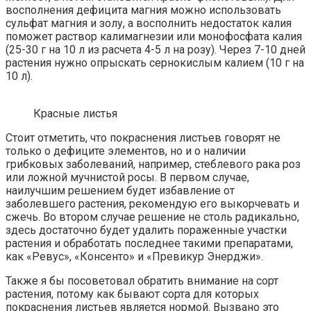
восполнения дефицита магния можно использовать
сульфат магния и золу, а восполнить недостаток калия
поможет раствор калимагнезии или монофосфата калия
(25-30 г на 10 л из расчета 4-5 л на розу). Через 7-10 дней
растения нужно опрыскать сернокислым калием (10 г на
10 л).
Красные листья
Стоит отметить, что покраснения листьев говорят не
только о дефиците элементов, но и о наличии
грибковых заболеваний, например, стеблевого рака роз
или ложной мучнистой росы. В первом случае,
наилучшим решением будет избавление от
заболевшего растения, рекомендую его выкорчевать и
сжечь. Во втором случае решение не столь радикально,
здесь достаточно будет удалить пораженные участки
растения и обработать последнее такими препаратами,
как «Ревус», «Консенто» и «Превикур Энерджи».
Также я бы посоветовал обратить внимание на сорт
растения, потому как бывают сорта для которых
покраснения листьев является нормой. Вызвано это