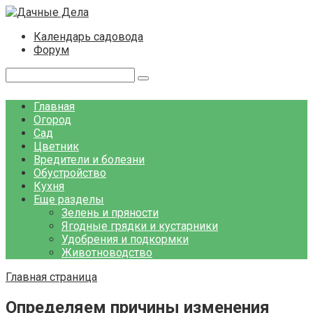
Перейти
к
Календарь садовода
контенту
Форум
Поиск:
Главная
Огород
Сад
Цветник
Вредители и болезни
Обустройство
Кухня
Еще разделы
Зелень и пряности
Ягодные грядки и кустарники
Удобрения и подкормки
Животноводство
Главная страница
Определяем причины изменения