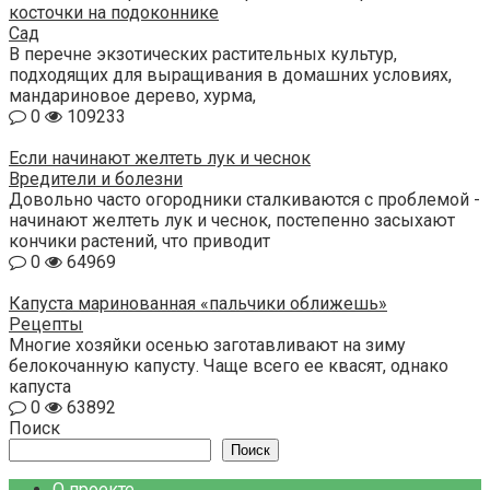
косточки на подоконнике
Сад
В перечне экзотических растительных культур,
подходящих для выращивания в домашних условиях,
мандариновое дерево, хурма,
0
109233
Если начинают желтеть лук и чеснок
Вредители и болезни
Довольно часто огородники сталкиваются с проблемой -
начинают желтеть лук и чеснок, постепенно засыхают
кончики растений, что приводит
0
64969
Капуста маринованная «пальчики оближешь»
Рецепты
Многие хозяйки осенью заготавливают на зиму
белокочанную капусту. Чаще всего ее квасят, однако
капуста
0
63892
Поиск
Поиск
О проекте