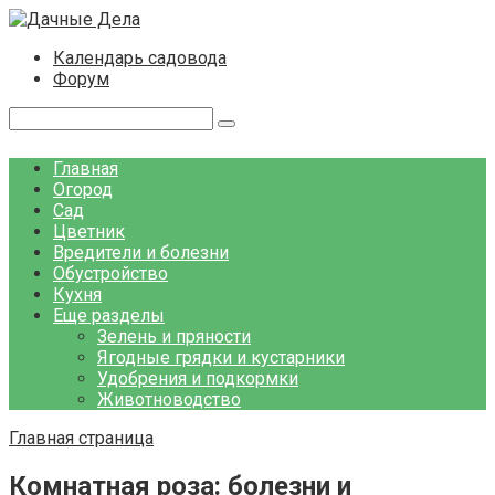
Перейти
к
Календарь садовода
контенту
Форум
Поиск:
Главная
Огород
Сад
Цветник
Вредители и болезни
Обустройство
Кухня
Еще разделы
Зелень и пряности
Ягодные грядки и кустарники
Удобрения и подкормки
Животноводство
Главная страница
Комнатная роза: болезни и