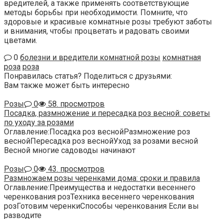
вредителей, а также применять соответствующие
методы борьбы при необходимости. Помните, что
здоровые и красивые комнатные розы требуют заботы
и внимания, чтобы процветать и радовать своими
цветами.
0
болезни и вредители комнатной розы
комнатная
роза
роза
Понравилась статья? Поделиться с друзьями:
Вам также может быть интересно
Розы
0
58. просмотров
Посадка, размножение и пересадка роз весной: советы
по уходу за розами
Оглавление:Посадка роз веснойРазмножение роз
веснойПересадка роз веснойУход за розами весной
Весной многие садоводы начинают
Розы
0
43. просмотров
Размножаем розы черенками дома: сроки и правила
Оглавление:Преимущества и недостатки весеннего
черенкования розТехника весеннего черенкования
розГотовим черенкиСпособы черенкования Если вы
разводите