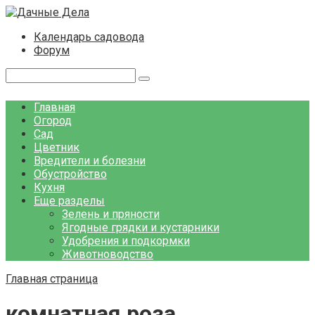
Перейти
к
Календарь садовода
контенту
Форум
Поиск:
Главная
Огород
Сад
Цветник
Вредители и болезни
Обустройство
Кухня
Еще разделы
Зелень и пряности
Ягодные грядки и кустарники
Удобрения и подкормки
Животноводство
Главная страница
комнатная роза