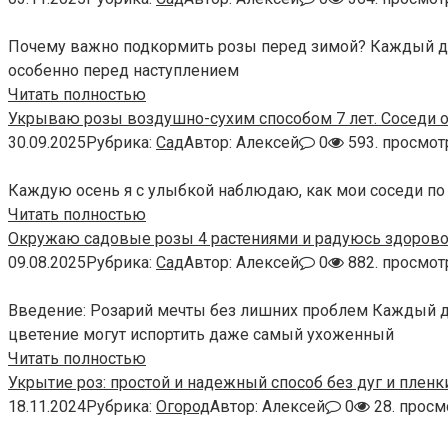
Почему важно подкормить розы перед зимой? Каждый дачн
особенно перед наступлением
Читать полностью
Укрываю розы воздушно-сухим способом 7 лет. Соседи о
30.09.2025
Рубрика:
Сад
Автор:
Алексей
0
593. просмот
Каждую осень я с улыбкой наблюдаю, как мои соседи по 
Читать полностью
Окружаю садовые розы 4 растениями и радуюсь здорово
09.08.2025
Рубрика:
Сад
Автор:
Алексей
0
882. просмот
Введение: Розарий мечты без лишних проблем Каждый дач
цветение могут испортить даже самый ухоженный
Читать полностью
Укрытие роз: простой и надежный способ без дуг и пленк
18.11.2024
Рубрика:
Огород
Автор:
Алексей
0
28. просм