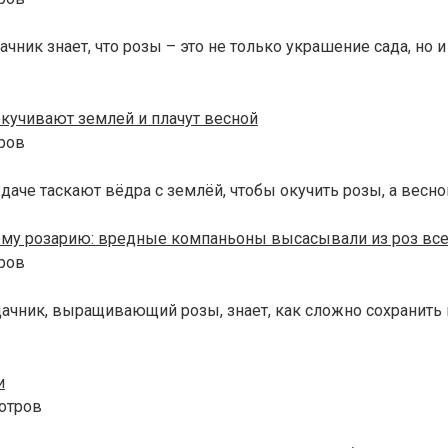
ик знает, что розы – это не только украшение сада, но и
кучивают землей и плачут весной
ров
даче таскают вёдра с землёй, чтобы окучить розы, а весн
му розарию: вредные компаньоны высасывали из роз все
ров
ник, выращивающий розы, знает, как сложно сохранить их
и
отров