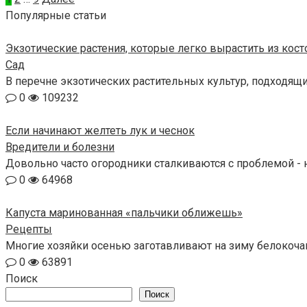
записей
Популярные статьи
Экзотические растения, которые легко вырастить из кос
Сад
В перечне экзотических растительных культур, подходящ
0
109232
Если начинают желтеть лук и чеснок
Вредители и болезни
Довольно часто огородники сталкиваются с проблемой - н
0
64968
Капуста маринованная «пальчики оближешь»
Рецепты
Многие хозяйки осенью заготавливают на зиму белокочанн
0
63891
Поиск
Поиск