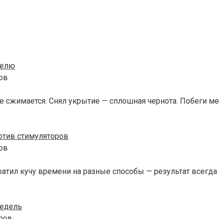
делю
ов
е сжимается. Снял укрытие — сплошная чернота. Побеги ме
отив стимуляторов
ов
тил кучу времени на разные способы — результат всегда р
недель
ров