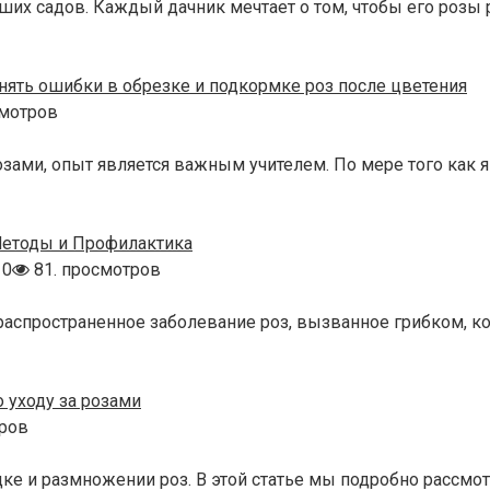
аших садов. Каждый дачник мечтает о том, чтобы его роз
нять ошибки в обрезке и подкормке роз после цветения
смотров
озами, опыт является важным учителем. По мере того как я
Методы и Профилактика
0
81. просмотров
 распространенное заболевание роз, вызванное грибком, к
 уходу за розами
тров
ке и размножении роз. В этой статье мы подробно рассмо