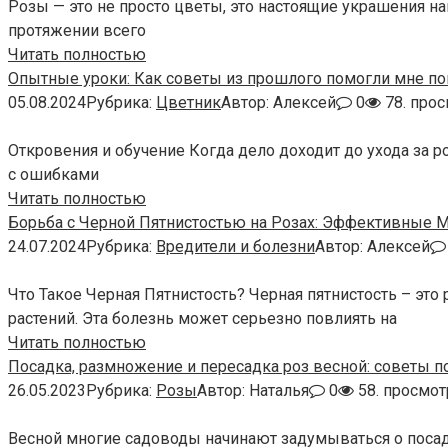
Розы — это не просто цветы, это настоящие украшения н
протяжении всего
Читать полностью
Опытные уроки: Как советы из прошлого помогли мне по
05.08.2024
Рубрика:
Цветник
Автор:
Алексей
0
78. про
Откровения и обучение Когда дело доходит до ухода за р
с ошибками
Читать полностью
Борьба с Черной Пятнистостью на Розах: Эффективные 
24.07.2024
Рубрика:
Вредители и болезни
Автор:
Алексей
Что Такое Черная Пятнистость? Черная пятнистость – это
растений. Эта болезнь может серьезно повлиять на
Читать полностью
Посадка, размножение и пересадка роз весной: советы по
26.05.2023
Рубрика:
Розы
Автор:
Наталья
0
58. просмо
Весной многие садоводы начинают задумываться о посад