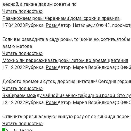
весной, а также дадим советы по
Читать полностью
Размножаем розы черенками дома: сроки и правила
17.04.2023
Рубрика:
Розы
Автор:
Наталья
0
43. просмо
Если вы разводите в саду розы, то, конечно, хотите, чт
вам о методе
Читать полностью
Можно ли пересаживать розы летом во время цветения
17.12.2022
Рубрика:
Розы
Автор:
Мария Вербилкова
0
3
Доброго времени суток, дорогие читатели! Сегодня герои
Читать полностью
Выбираем между чайной и чайно-гибридной розой. Это л
12.12.2022
Рубрика:
Розы
Автор:
Мария Вербилкова
0
5
Отличить оригинальную чайную розу от ее гибрида порой
Читать полностью
Пагинация
1
2
…
9
Далее