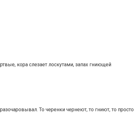
ртвые, кора слезает лоскутами, запах гниющей
азочаровывал. То черенки чернеют, то гниют, то просто