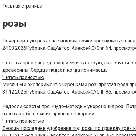
Главная страница
розы
Почерневшую розу спас водкой: почки проснулись за не
24.03.2026
Рубрика:
Сад
Автор:
Алексей
0
64. просмотр
Стою в апреле перед розарием и чувствую, как внутри вс
древесины. Сердце падает, когда понимаешь
Читать полностью
Месячный эксперимент с черенками роз: простая вода пр
31.12.2025
Рубрика:
Сад
Автор:
Алексей
0
86. просмотр
Надоели советы про «чудо-методы» укоренения роз! Потра
засыхают без всяких признаков корней.
Читать полностью
Вносим последнее удобрение под розы по правилу трех 
03.11.2025
Рубрика:
Сад
Автор:
Алексей
0
364. просмот