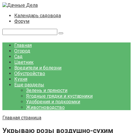
Перейти
к
Календарь садовода
контенту
Форум
Поиск:
Главная
Огород
Сад
Цветник
Вредители и болезни
Обустройство
Кухня
Еще разделы
Зелень и пряности
Ягодные грядки и кустарники
Удобрения и подкормки
Животноводство
Главная страница
Укрываю розы воздушно-сухим