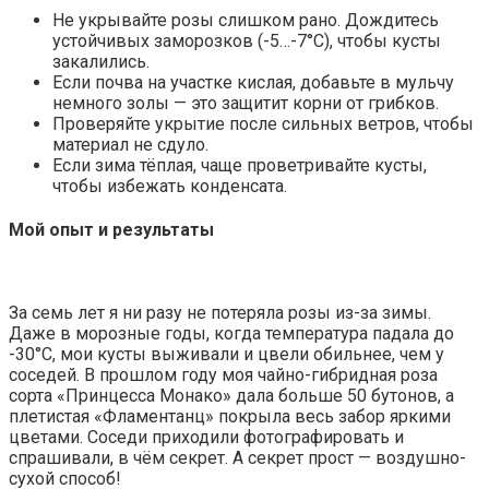
Не укрывайте розы слишком рано. Дождитесь
устойчивых заморозков (-5…-7°C), чтобы кусты
закалились.
Если почва на участке кислая, добавьте в мульчу
немного золы — это защитит корни от грибков.
Проверяйте укрытие после сильных ветров, чтобы
материал не сдуло.
Если зима тёплая, чаще проветривайте кусты,
чтобы избежать конденсата.
Мой опыт и результаты
За семь лет я ни разу не потеряла розы из-за зимы.
Даже в морозные годы, когда температура падала до
-30°C, мои кусты выживали и цвели обильнее, чем у
соседей. В прошлом году моя чайно-гибридная роза
сорта «Принцесса Монако» дала больше 50 бутонов, а
плетистая «Фламентанц» покрыла весь забор яркими
цветами. Соседи приходили фотографировать и
спрашивали, в чём секрет. А секрет прост — воздушно-
сухой способ!