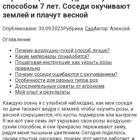
способом 7 лет. Соседи окучивают
землей и плачут весной
Опубликовано:
30.09.2025
Рубрика:
Сад
Автор:
Алексей
Оглавление:
Почему воздушно-сухой способ лучше?
Какие материалы понадобятся?
Пошаговая инструкция: как укрыть розы
правильно
Почему соседи ошибаются с окучиванием?
Особенности для разных типов роз
Дополнительные советы от агронома
Мой опыт и результаты
Каждую осень я с улыбкой наблюдаю, как мои соседи
по даче таскают вёдра с землёй, чтобы окучить розы, а
весной сокрушаются, что кусты подмёрзли или выпрели.
Я же вот уже семь лет укрываю свои розы воздушно-
сухим способом, и они прекрасно переживают зиму,
радуя меня пышным цветением. Сегодня поделюсь
своим опытом, расскажу, почему этот метод работает, и