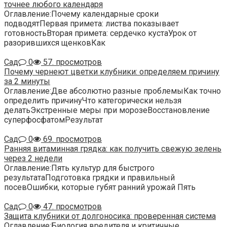
точнее любого календаря
Оглавление:Почему календарные сроки
подводятПервая примета: листва показывает
готовностьВторая примета: сердечко кустаУрок от
разорившихся щенковКак
Сад
0
57. просмотров
Почему чернеют цветки клубники: определяем причину
за 2 минуты
Оглавление:Две абсолютно разные проблемыКак точно
определить причинуЧто категорически нельзя
делатьЭкстренные меры при морозеВосстановление
суперфосфатомРезультат
Сад
0
69. просмотров
Ранняя витаминная грядка: как получить свежую зелень
через 2 недели
Оглавление:Пять культур для быстрого
результатаПодготовка грядки и правильный
посевОшибки, которые губят ранний урожай Пять
Сад
0
47. просмотров
Защита клубники от долгоносика: проверенная система
Оглавление:Биология вредителя и критичные