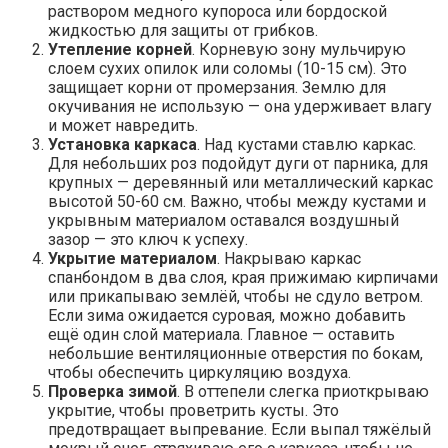
раствором медного купороса или бордоской
жидкостью для защиты от грибков.
Утепление корней
. Корневую зону мульчирую
слоем сухих опилок или соломы (10-15 см). Это
защищает корни от промерзания. Землю для
окучивания не использую — она удерживает влагу
и может навредить.
Установка каркаса
. Над кустами ставлю каркас.
Для небольших роз подойдут дуги от парника, для
крупных — деревянный или металлический каркас
высотой 50-60 см. Важно, чтобы между кустами и
укрывным материалом оставался воздушный
зазор — это ключ к успеху.
Укрытие материалом
. Накрываю каркас
спанбондом в два слоя, края прижимаю кирпичами
или прикапываю землёй, чтобы не сдуло ветром.
Если зима ожидается суровая, можно добавить
ещё один слой материала. Главное — оставить
небольшие вентиляционные отверстия по бокам,
чтобы обеспечить циркуляцию воздуха.
Проверка зимой
. В оттепели слегка приоткрываю
укрытие, чтобы проветрить кусты. Это
предотвращает выпревание. Если выпал тяжёлый