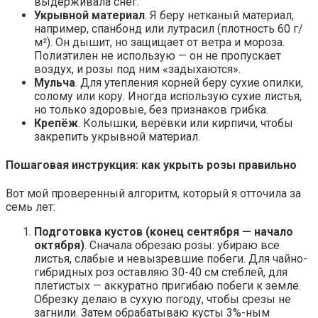
выдерживала снег.
Укрывной материал
. Я беру нетканый материал,
например, спанбонд или лутрасил (плотность 60 г/
м²). Он дышит, но защищает от ветра и мороза.
Полиэтилен не использую — он не пропускает
воздух, и розы под ним «задыхаются».
Мульча
. Для утепления корней беру сухие опилки,
солому или кору. Иногда использую сухие листья,
но только здоровые, без признаков грибка.
Крепёж
. Колышки, верёвки или кирпичи, чтобы
закрепить укрывной материал.
Пошаговая инструкция: как укрыть розы правильно
Вот мой проверенный алгоритм, который я отточила за
семь лет:
Подготовка кустов (конец сентября — начало
октября)
. Сначала обрезаю розы: убираю все
листья, слабые и невызревшие побеги. Для чайно-
гибридных роз оставляю 30-40 см стеблей, для
плетистых — аккуратно пригибаю побеги к земле.
Обрезку делаю в сухую погоду, чтобы срезы не
загнили. Затем обрабатываю кусты 3%-ным