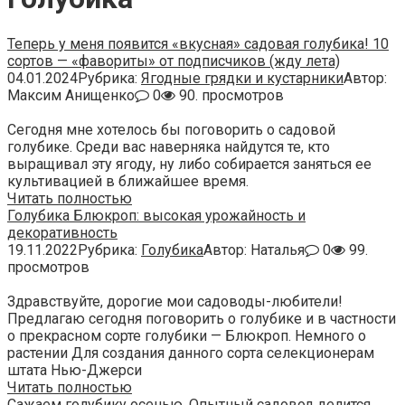
Теперь у меня появится «вкусная» садовая голубика! 10
сортов — «фавориты» от подписчиков (жду лета)
04.01.2024
Рубрика:
Ягодные грядки и кустарники
Автор:
Максим Анищенко
0
90. просмотров
Сегодня мне хотелось бы поговорить о садовой
голубике. Среди вас наверняка найдутся те, кто
выращивал эту ягоду, ну либо собирается заняться ее
культивацией в ближайшее время.
Читать полностью
Голубика Блюкроп: высокая урожайность и
декоративность
19.11.2022
Рубрика:
Голубика
Автор:
Наталья
0
99.
просмотров
Здравствуйте, дорогие мои садоводы-любители!
Предлагаю сегодня поговорить о голубике и в частности
о прекрасном сорте голубики — Блюкроп. Немного о
растении Для создания данного сорта селекционерам
штата Нью-Джерси
Читать полностью
Сажаем голубику осенью. Опытный садовод делится