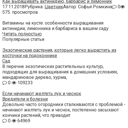
Как выращивать актинидию, барбарис и лимонник
17.11.2018
Рубрика:
Цветник
Автор:
Софья Ромкина
0
575. просмотров
Витамины на кусте: особенности выращивания
актинидии, лимонника и барбариса в вашем саду
Читать полностью
Популярные статьи
Экзотические растения, которые легко вырастить из
косточки на подоконнике
Сад
В перечне экзотических растительных культур,
подходящих для выращивания в домашних условиях,
мандариновое дерево, хурма,
0
109233
Если начинают желтеть лук и чеснок
Вредители и болезни
Довольно часто огородники сталкиваются с проблемой -
начинают желтеть лук и чеснок, постепенно засыхают
кончики растений, что приводит
0
64969