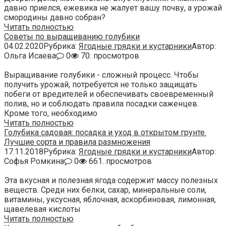
давно приелся, ежевика не жалует вашу почву, а урожай
смородины давно собран?
Читать полностью
Советы по выращиванию голубики
04.02.2020
Рубрика:
Ягодные грядки и кустарники
Автор:
Ольга Исаева
0
70. просмотров
Выращивание голубики - сложный процесс. Чтобы
получить урожай, потребуется не только защищать
побеги от вредителей и обеспечивать своевременный
полив, но и соблюдать правила посадки саженцев.
Кроме того, необходимо
Читать полностью
Голубика садовая: посадка и уход в открытом грунте.
Лучшие сорта и правила размножения
17.11.2018
Рубрика:
Ягодные грядки и кустарники
Автор:
Софья Ромкина
0
661. просмотров
Эта вкусная и полезная ягода содержит массу полезных
веществ. Среди них белки, сахар, минеральные соли,
витамины, уксусная, яблочная, аскорбиновая, лимонная,
щавелевая кислоты
Читать полностью