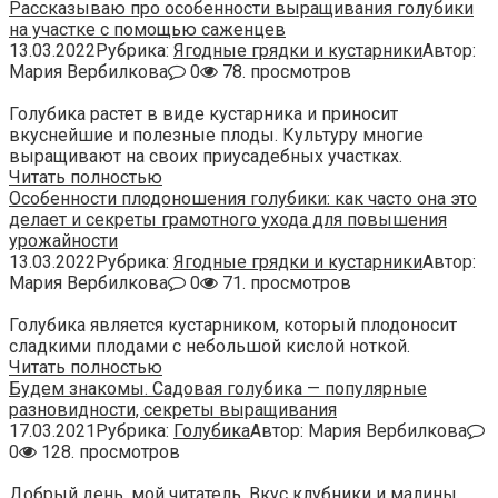
Рассказываю про особенности выращивания голубики
на участке с помощью саженцев
13.03.2022
Рубрика:
Ягодные грядки и кустарники
Автор:
Мария Вербилкова
0
78. просмотров
Голубика растет в виде кустарника и приносит
вкуснейшие и полезные плоды. Культуру многие
выращивают на своих приусадебных участках.
Читать полностью
Особенности плодоношения голубики: как часто она это
делает и секреты грамотного ухода для повышения
урожайности
13.03.2022
Рубрика:
Ягодные грядки и кустарники
Автор:
Мария Вербилкова
0
71. просмотров
Голубика является кустарником, который плодоносит
сладкими плодами с небольшой кислой ноткой.
Читать полностью
Будем знакомы. Садовая голубика — популярные
разновидности, секреты выращивания
17.03.2021
Рубрика:
Голубика
Автор:
Мария Вербилкова
0
128. просмотров
Добрый день, мой читатель. Вкус клубники и малины