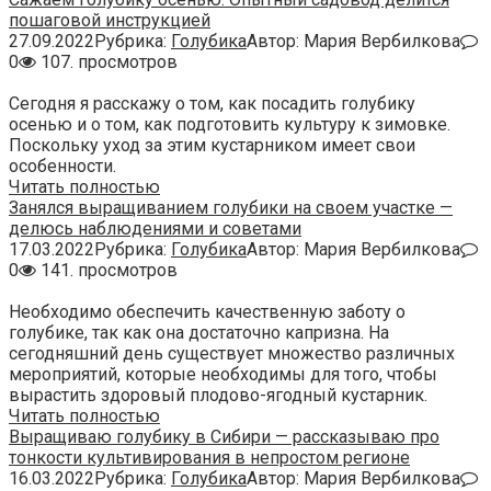
пошаговой инструкцией
27.09.2022
Рубрика:
Голубика
Автор:
Мария Вербилкова
0
107. просмотров
Сегодня я расскажу о том, как посадить голубику
осенью и о том, как подготовить культуру к зимовке.
Поскольку уход за этим кустарником имеет свои
особенности.
Читать полностью
Занялся выращиванием голубики на своем участке —
делюсь наблюдениями и советами
17.03.2022
Рубрика:
Голубика
Автор:
Мария Вербилкова
0
141. просмотров
Необходимо обеспечить качественную заботу о
голубике, так как она достаточно капризна. На
сегодняшний день существует множество различных
мероприятий, которые необходимы для того, чтобы
вырастить здоровый плодово-ягодный кустарник.
Читать полностью
Выращиваю голубику в Сибири — рассказываю про
тонкости культивирования в непростом регионе
16.03.2022
Рубрика:
Голубика
Автор:
Мария Вербилкова