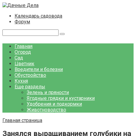
Перейти
к
Календарь садовода
контенту
Форум
Поиск:
Главная
Огород
Сад
Цветник
Вредители и болезни
Обустройство
Кухня
Еще разделы
Зелень и пряности
Ягодные грядки и кустарники
Удобрения и подкормки
Животноводство
Главная страница
Занялся выращиванием голубики на