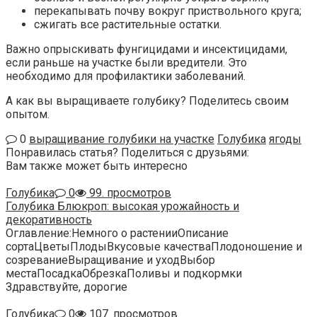
перекапывать почву вокруг приствольного круга;
сжигать все растительные остатки.
Важно опрыскивать фунгицидами и инсектицидами,
если раньше на участке были вредители. Это
необходимо для профилактики заболеваний.
А как вы выращиваете голубику? Поделитесь своим
опытом.
0
выращивание голубики на участке
Голубика
ягоды
Понравилась статья? Поделиться с друзьями:
Вам также может быть интересно
Голубика
0
99. просмотров
Голубика Блюкроп: высокая урожайность и
декоративность
Оглавление:Немного о растенииОписание
сортаЦветыПлодыВкусовые качестваПлодоношение и
созреваниеВыращивание и уходВыбор
местаПосадкаОбрезкаПоливы и подкормки
Здравствуйте, дорогие
Голубика
0
107. просмотров