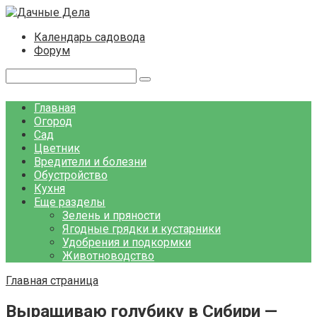
Перейти
к
Календарь садовода
контенту
Форум
Поиск:
Главная
Огород
Сад
Цветник
Вредители и болезни
Обустройство
Кухня
Еще разделы
Зелень и пряности
Ягодные грядки и кустарники
Удобрения и подкормки
Животноводство
Главная страница
Выращиваю голубику в Сибири —