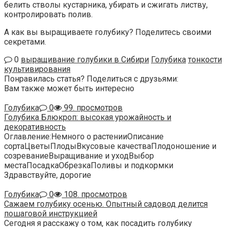
белить стволы кустарника, убирать и сжигать листву,
контролировать полив.
А как вы выращиваете голубику? Поделитесь своими
секретами.
0
выращивание голубики в Сибири
Голубика
тонкости
культивирования
Понравилась статья? Поделиться с друзьями:
Вам также может быть интересно
Голубика
0
99. просмотров
Голубика Блюкроп: высокая урожайность и
декоративность
Оглавление:Немного о растенииОписание
сортаЦветыПлодыВкусовые качестваПлодоношение и
созреваниеВыращивание и уходВыбор
местаПосадкаОбрезкаПоливы и подкормки
Здравствуйте, дорогие
Голубика
0
108. просмотров
Сажаем голубику осенью. Опытный садовод делится
пошаговой инструкцией
Сегодня я расскажу о том, как посадить голубику