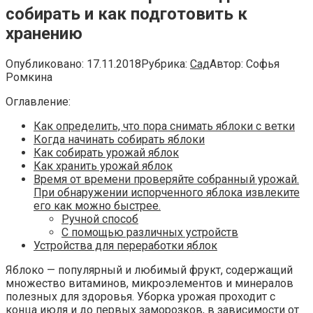
собирать и как подготовить к
хранению
Опубликовано:
17.11.2018
Рубрика:
Сад
Автор:
Софья
Ромкина
Оглавление:
Как определить, что пора снимать яблоки с ветки
Когда начинать собирать яблоки
Как собирать урожай яблок
Как хранить урожай яблок
Время от времени проверяйте собранный урожай.
При обнаружении испорченного яблока извлеките
его как можно быстрее.
Ручной способ
С помощью различных устройств
Устройства для переработки яблок
Яблоко — популярный и любимый фрукт, содержащий
множество витаминов, микроэлементов и минералов
полезных для здоровья. Уборка урожая проходит с
конца июля и до первых заморозков, в зависимости от