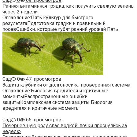
Сад
0
69. просмотров
Ранняя витаминная грядка: как получить свежую зелень
через 2 недели
Оглавление:Пять культур для быстрого
результатаПодготовка грядки и правильный
посевОшибки, которые губят ранний урожай Пять
Сад
0
47. просмотров
Защита клубники от долгоносика: проверенная система
Оглавление:Биология вредителя и критичные
моментыРаспространенные ошибки
защитыКомплексная система защиты Биология
вредителя и критичные моменты
Сад
0
65. просмотров
Почерневшую розу спас водкой: почки проснулись за
неделю