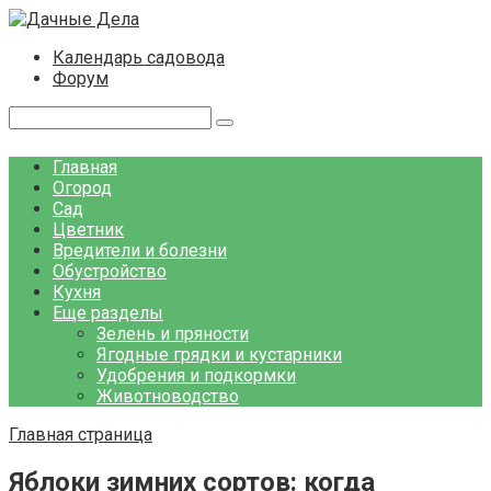
Перейти
к
Календарь садовода
контенту
Форум
Поиск:
Главная
Огород
Сад
Цветник
Вредители и болезни
Обустройство
Кухня
Еще разделы
Зелень и пряности
Ягодные грядки и кустарники
Удобрения и подкормки
Животноводство
Главная страница
Яблоки зимних сортов: когда