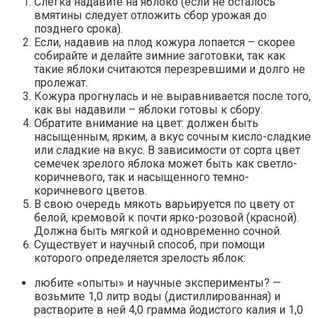
Слегка надавите на яблоко (если не осталось
вмятины следует отложить сбор урожая до
позднего срока).
Если, надавив на плод кожура лопается – скорее
собирайте и делайте зимние заготовки, так как
такие яблоки считаются перезревшими и долго не
пролежат.
Кожура прогнулась и не выравнивается после того,
как вы надавили – яблоки готовы к сбору.
Обратите внимание на цвет: должен быть
насыщенным, ярким, а вкус сочным кисло-сладкие
или сладкие на вкус. В зависимости от сорта цвет
семечек зрелого яблока может быть как светло-
коричневого, так и насыщенного темно-
коричневого цветов.
В свою очередь мякоть варьируется по цвету от
белой, кремовой к почти ярко-розовой (красной).
Должна быть мягкой и одновременно сочной.
Существует и научный способ, при помощи
которого определяется зрелость яблок:
любите «опыты» и научные эксперименты? —
возьмите 1,0 литр воды (дистиллированная) и
растворите в ней 4,0 грамма йодистого калия и 1,0