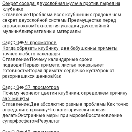
Секрет соседа: двухслойная мульча против пырея на
клубнике
Оглавление:Проблема всех клубничных грядокВ чем
секрет двухслойной системыПреимущества перед
агроволокномТехнология укладки двухслойной
мульчиАльтернативные материалы
Сад
0
9. просмотров
Когда обрезать клубнику: две бабушкины приметы
точнее любого календаря
Оглавление:Почему календарные сроки
подводятПервая примета: листва показывает
готовностьВторая примета: сердечко кустаУрок от
разорившихся щенковКак
Сад
0
57. просмотров
Почему чернеют цветки клубники: определяем причину
за 2 минуты
Оглавление:Две абсолютно разные проблемыКак точно
определить причинуЧто категорически нельзя
делатьЭкстренные меры при морозеВосстановление
суперфосфатомРезультат