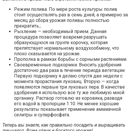
Режим полива. По мере роста культуры полив
стоит осуществлять раз в семь дней, а примерно за
месяц до сбора урожая поливы полностью
прекратить.;
Рыхление — необходимый прием. Данная
процедура позволяет вовремя разрушать
образующуюся на грунте корочку, которая
препятствует нормальному воздухообмену, что
плохо сказывается на урожае.
Прополка в рамках борьбы с сорными растениями.
Своевременные подкормки. Вносить удобрения
достаточно два раза в течение периода вегетации.
Первую подкормку я делаю спустя две недели с
момента прорастания луковиц. Вторую — когда
появляются первые три луковых пера. В качестве
удобрения я использую все ту же любимую мной
органику. Раствор готовлю из коровяка, разводя
его водой в пропорции 1:10. Не менее хорошие
результаты показывает применение аммиачной
селитры и суперфосфата.
Теперь вы знаете, как правильно посадить и выращивать
лук-шалот. Всем удачи и богатого урожая!