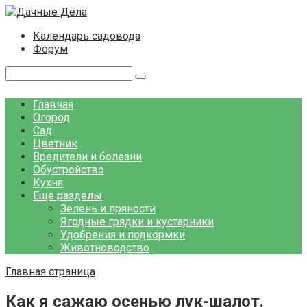
Перейти
к
Календарь садовода
контенту
Форум
Поиск:
Главная
Огород
Сад
Цветник
Вредители и болезни
Обустройство
Кухня
Еще разделы
Зелень и пряности
Ягодные грядки и кустарники
Удобрения и подкормки
Животноводство
Главная страница
Как я сажаю осенью лук-шалот.