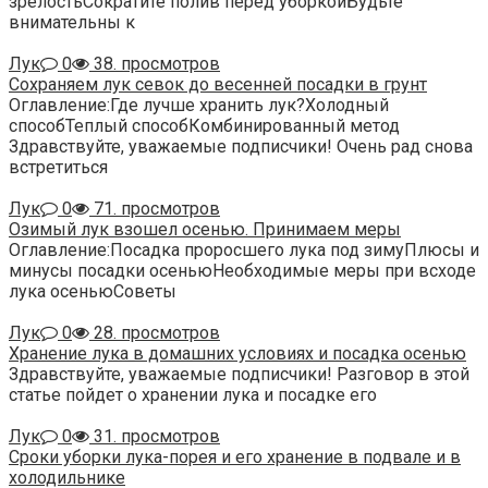
зрелостьСократите полив перед уборкойБудьте
внимательны к
Лук
0
38. просмотров
Сохраняем лук севок до весенней посадки в грунт
Оглавление:Где лучше хранить лук?Холодный
способТеплый способКомбинированный метод
Здравствуйте, уважаемые подписчики! Очень рад снова
встретиться
Лук
0
71. просмотров
Озимый лук взошел осенью. Принимаем меры
Оглавление:Посадка проросшего лука под зимуПлюсы и
минусы посадки осеньюНеобходимые меры при всходе
лука осеньюСоветы
Лук
0
28. просмотров
Хранение лука в домашних условиях и посадка осенью
Здравствуйте, уважаемые подписчики! Разговор в этой
статье пойдет о хранении лука и посадке его
Лук
0
31. просмотров
Сроки уборки лука-порея и его хранение в подвале и в
холодильнике