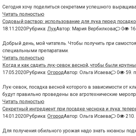
Сегодня хочу поделиться секретами успешного выращива
Читать полностью
Содовый раствор: использование для лука перед посадк
18.11.2020
Рубрика:
Лук
Автор:
Мария Вербилкова
0
16
Добрый день, мой читатель. Чтобы получить при самост
специальными препаратами.
Читать полностью
Когда и как садить лук-севок весной, чтобы были крупн
17.05.2020
Рубрика:
Огород
Автор:
Ольга Исаева
0
59. 
Лук-севок, посадка весной которого в зависимости от кл
будут правильно проведены все агротехнические меропр
Читать полностью
Секретный ингредиент при посадке чеснока и лука: тепер
14.01.2020
Рубрика:
Огород
Автор:
Ольга Исаева
0
210.
Для получения обильного урожая надо знать нюансы под