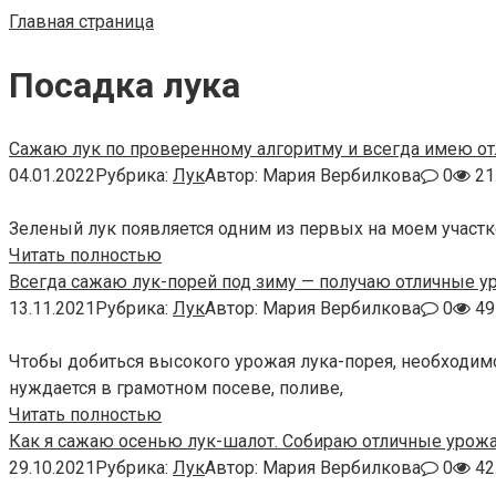
Главная страница
Посадка лука
Сажаю лук по проверенному алгоритму и всегда имею о
04.01.2022
Рубрика:
Лук
Автор:
Мария Вербилкова
0
21
Зеленый лук появляется одним из первых на моем участке.
Читать полностью
Всегда сажаю лук-порей под зиму — получаю отличные у
13.11.2021
Рубрика:
Лук
Автор:
Мария Вербилкова
0
49
Чтобы добиться высокого урожая лука-порея, необходимо 
нуждается в грамотном посеве, поливе,
Читать полностью
Как я сажаю осенью лук-шалот. Собираю отличные урожа
29.10.2021
Рубрика:
Лук
Автор:
Мария Вербилкова
0
42