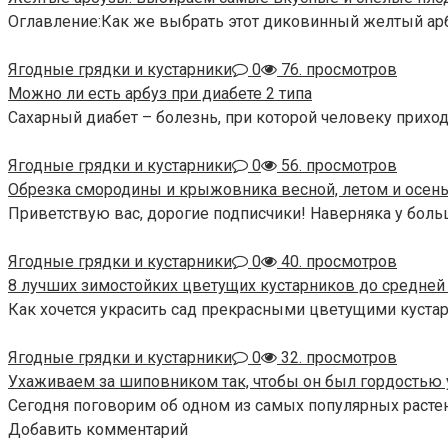
Оглавление:Как же выбрать этот диковинный желтый арб
Ягодные грядки и кустарники
0
76. просмотров
Можно ли есть арбуз при диабете 2 типа
Сахарный диабет – болезнь, при которой человеку прих
Ягодные грядки и кустарники
0
56. просмотров
Обрезка смородины и крыжовника весной, летом и осен
Приветствую вас, дорогие подписчики! Наверняка у больш
Ягодные грядки и кустарники
0
40. просмотров
8 лучших зимостойких цветущих кустарников до средне
Как хочется украсить сад прекрасными цветущими куста
Ягодные грядки и кустарники
0
32. просмотров
Ухаживаем за шиповником так, чтобы он был гордостью 
Сегодня поговорим об одном из самых популярных расте
Добавить комментарий