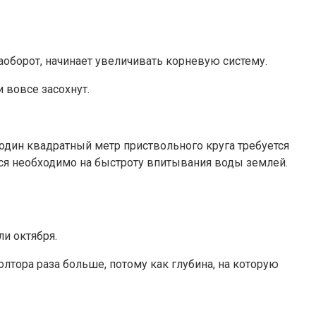
аоборот, начинает увеличивать корневую систему.
и вовсе засохнут.
дин квадратный метр приствольного круга требуется
ься необходимо на быстроту впитывания воды землей.
и октября.
олтора раза больше, потому как глубина, на которую