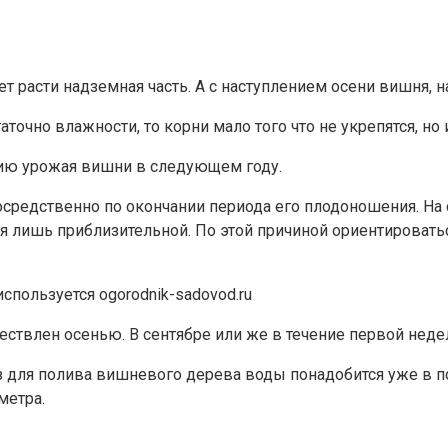
 расти надземная часть. А с наступлением осени вишня, н
точно влажности, то корни мало того что не укрепятся, но 
вию урожая вишни в следующем году.
редственно по окончании периода его плодоношения. На о
ся лишь приблизительной. По этой причиной ориентироват
пользуется ogorodnik-sadovod.ru
твлен осенью. В сентябре или же в течение первой недел
раз для полива вишневого дерева воды понадобится уже в п
метра.