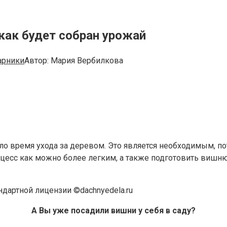
 как будет собран урожай
арники
Автор:
Мария Вербилкова
ло время ухода за деревом. Это является необходимым, по
процесс как можно более легким, а также подготовить вишн
ндартной лицензии ©dachnyedela.ru
А Вы уже посадили вишни у себя в саду?