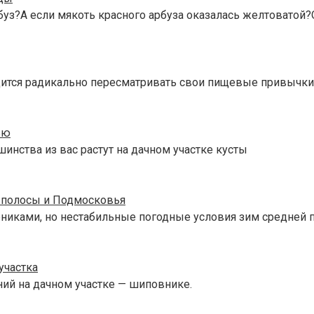
уз?А если мякоть красного арбуза оказалась желтоватой?
одится радикально пересматривать свои пищевые привычки
ью
инства из вас растут на дачном участке кусты
й полосы и Подмосковья
рниками, но нестабильные погодные условия зим средней 
участка
ний на дачном участке — шиповнике.