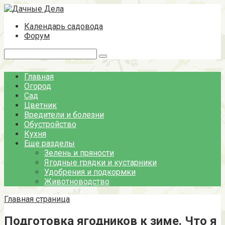
Перейти
к
Календарь садовода
контенту
Форум
Поиск:
Главная
Огород
Сад
Цветник
Вредители и болезни
Обустройство
Кухня
Еще разделы
Зелень и пряности
Ягодные грядки и кустарники
Удобрения и подкормки
Животноводство
Главная страница
Подготовка ягодников к зиме. Что я