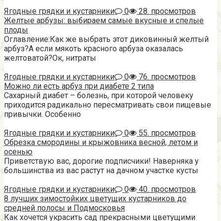
Ягодные грядки и кустарники
0
28. просмотров
Желтые арбузы: выбираем самые вкусные и спелые
плоды
Оглавление:Как же выбрать этот диковинный желтый
арбуз?А если мякоть красного арбуза оказалась
желтоватой?Ок, нитраты
Ягодные грядки и кустарники
0
76. просмотров
Можно ли есть арбуз при диабете 2 типа
Сахарный диабет – болезнь, при которой человеку
приходится радикально пересматривать свои пищевые
привычки. Особенно
Ягодные грядки и кустарники
0
55. просмотров
Обрезка смородины и крыжовника весной, летом и
осенью
Приветствую вас, дорогие подписчики! Наверняка у
большинства из вас растут на дачном участке кусты
Ягодные грядки и кустарники
0
40. просмотров
8 лучших зимостойких цветущих кустарников до
средней полосы и Подмосковья
Как хочется украсить сад прекрасными цветущими