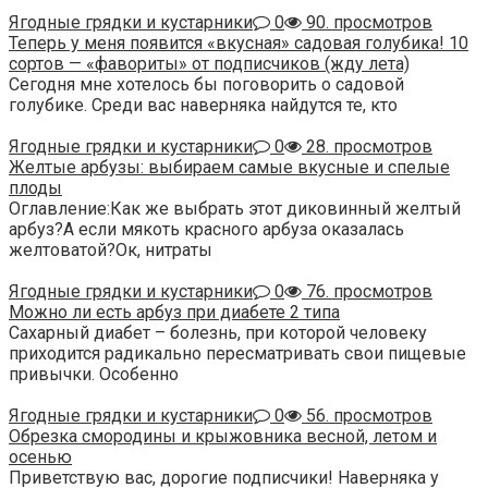
Ягодные грядки и кустарники
0
90. просмотров
Теперь у меня появится «вкусная» садовая голубика! 10
сортов — «фавориты» от подписчиков (жду лета)
Сегодня мне хотелось бы поговорить о садовой
голубике. Среди вас наверняка найдутся те, кто
Ягодные грядки и кустарники
0
28. просмотров
Желтые арбузы: выбираем самые вкусные и спелые
плоды
Оглавление:Как же выбрать этот диковинный желтый
арбуз?А если мякоть красного арбуза оказалась
желтоватой?Ок, нитраты
Ягодные грядки и кустарники
0
76. просмотров
Можно ли есть арбуз при диабете 2 типа
Сахарный диабет – болезнь, при которой человеку
приходится радикально пересматривать свои пищевые
привычки. Особенно
Ягодные грядки и кустарники
0
56. просмотров
Обрезка смородины и крыжовника весной, летом и
осенью
Приветствую вас, дорогие подписчики! Наверняка у