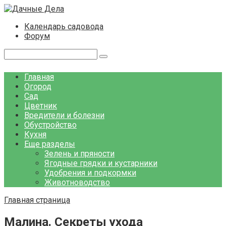
Перейти
к
Календарь садовода
контенту
Форум
Поиск:
Главная
Огород
Сад
Цветник
Вредители и болезни
Обустройство
Кухня
Еще разделы
Зелень и пряности
Ягодные грядки и кустарники
Удобрения и подкормки
Животноводство
Главная страница
Малина. Секреты ухода