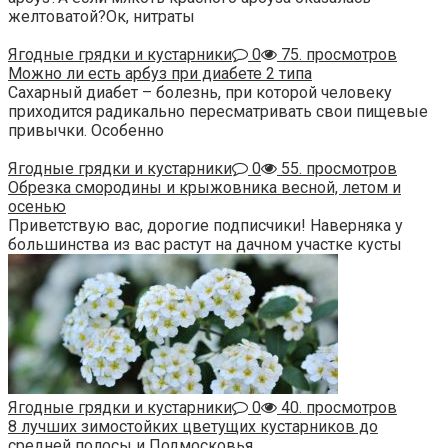
желтоватой?Ок, нитраты
Ягодные грядки и кустарники
0
75. просмотров
Можно ли есть арбуз при диабете 2 типа
Сахарный диабет – болезнь, при которой человеку
приходится радикально пересматривать свои пищевые
привычки. Особенно
Ягодные грядки и кустарники
0
55. просмотров
Обрезка смородины и крыжовника весной, летом и
осенью
Приветствую вас, дорогие подписчики! Наверняка у
большинства из вас растут на дачном участке кусты
Ягодные грядки и кустарники
0
40. просмотров
8 лучших зимостойких цветущих кустарников до
средней полосы и Подмосковья