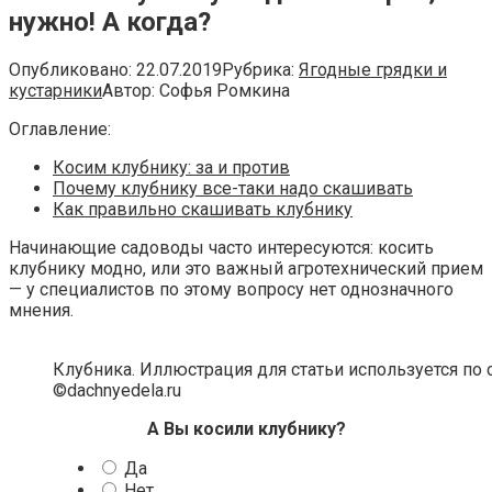
нужно! А когда?
Опубликовано:
22.07.2019
Рубрика:
Ягодные грядки и
кустарники
Автор:
Софья Ромкина
Оглавление:
Косим клубнику: за и против
Почему клубнику все-таки надо скашивать
Как правильно скашивать клубнику
Начинающие садоводы часто интересуются: косить
клубнику модно, или это важный агротехнический прием
— у специалистов по этому вопросу нет однозначного
мнения.
Клубника. Иллюстрация для статьи используется по 
©dachnyedela.ru
А Вы косили клубнику?
Да
Нет