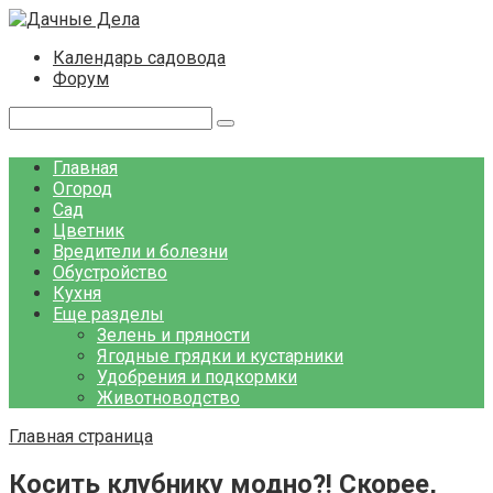
Перейти
к
Календарь садовода
контенту
Форум
Поиск:
Главная
Огород
Сад
Цветник
Вредители и болезни
Обустройство
Кухня
Еще разделы
Зелень и пряности
Ягодные грядки и кустарники
Удобрения и подкормки
Животноводство
Главная страница
Косить клубнику модно?! Скорее,