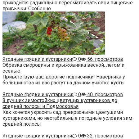
приходится радикально пересматривать свои пищевые
привычки. Особенно
Ягодные грядки и кустарники
0
56. просмотров
Обрезка смородины и крыжовника весной, летом и
осенью
Приветствую вас, дорогие подписчики! Наверняка у
большинства из вас растут на дачном участке кусты
Ягодные грядки и кустарники
0
40. просмотров
8 лучших зимостойких цветущих кустарников до
средней полосы и Подмосковья
Как хочется украсить сад прекрасными цветущими
кустарниками, но нестабильные погодные условия зим
средней полосы
Ягодные грядки и кустарники
0
32. просмотров