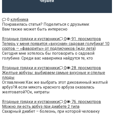
червей
0
клубника
Понравилась статья? Поделиться с друзьями:
Вам также может быть интересно
Ягодные грядки и кустарники
0
91. просмотров
Теперь у меня появится «вкусная» садовая голубика! 10
сортов — «фавориты» от подписчиков (жду лета)
Сегодня мне хотелось бы поговорить о садовой
голубике. Среди вас наверняка найдутся те, кто
Ягодные грядки и кустарники
0
28. просмотров
Желтые арбузы: выбираем самые вкусные и спелые
плоды
Оглавление:Как же выбрать этот диковинный желтый
арбуз?А если мякоть красного арбуза оказалась
желтоватой?Ок, нитраты
Ягодные грядки и кустарники
0
76. просмотров
Можно ли есть арбуз при диабете 2 типа
Сахарный диабет – болезнь, при которой человеку