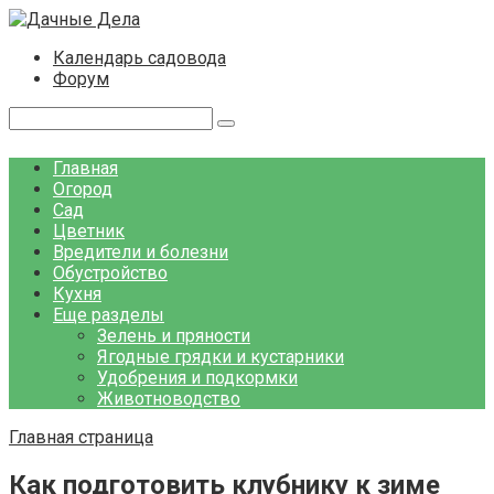
Перейти
к
Календарь садовода
контенту
Форум
Поиск:
Главная
Огород
Сад
Цветник
Вредители и болезни
Обустройство
Кухня
Еще разделы
Зелень и пряности
Ягодные грядки и кустарники
Удобрения и подкормки
Животноводство
Главная страница
Как подготовить клубнику к зиме