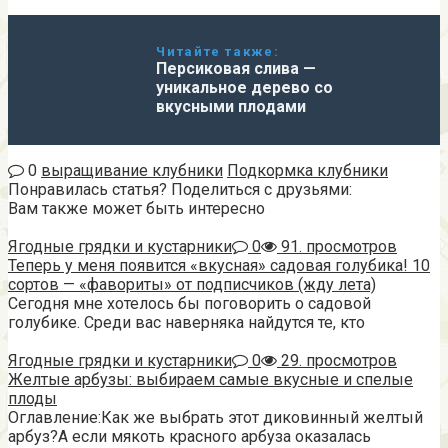
Читайте также:
Персиковая слива —
уникальное дерево со
вкусными плодами
0
выращивание клубники
Подкормка клубники
Понравилась статья? Поделиться с друзьями:
Вам также может быть интересно
Ягодные грядки и кустарники
0
91. просмотров
Теперь у меня появится «вкусная» садовая голубика! 10
сортов — «фавориты» от подписчиков (жду лета)
Сегодня мне хотелось бы поговорить о садовой
голубике. Среди вас наверняка найдутся те, кто
Ягодные грядки и кустарники
0
29. просмотров
Желтые арбузы: выбираем самые вкусные и спелые
плоды
Оглавление:Как же выбрать этот диковинный желтый
арбуз?А если мякоть красного арбуза оказалась