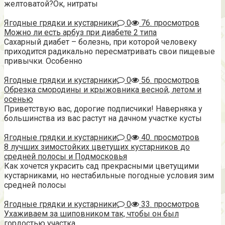
желтоватой?Ок, нитраты
Ягодные грядки и кустарники
0
76. просмотров
Можно ли есть арбуз при диабете 2 типа
Сахарный диабет – болезнь, при которой человеку
приходится радикально пересматривать свои пищевые
привычки. Особенно
Ягодные грядки и кустарники
0
56. просмотров
Обрезка смородины и крыжовника весной, летом и
осенью
Приветствую вас, дорогие подписчики! Наверняка у
большинства из вас растут на дачном участке кусты
Ягодные грядки и кустарники
0
40. просмотров
8 лучших зимостойких цветущих кустарников до
средней полосы и Подмосковья
Как хочется украсить сад прекрасными цветущими
кустарниками, но нестабильные погодные условия зим
средней полосы
Ягодные грядки и кустарники
0
33. просмотров
Ухаживаем за шиповником так, чтобы он был
гордостью участка