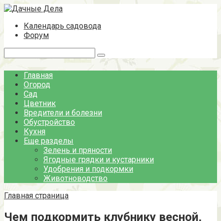
Перейти
к
Календарь садовода
контенту
Форум
Поиск:
Главная
Огород
Сад
Цветник
Вредители и болезни
Обустройство
Кухня
Еще разделы
Зелень и пряности
Ягодные грядки и кустарники
Удобрения и подкормки
Животноводство
Главная страница
Чем подкормить клубнику весной,