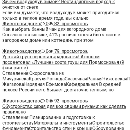
Зачем воздуходув зимой? Нестандартный подход к
очистке от снега
Если вы думаете, что воздуходув может пригодиться
только в теплое время года, вы сильно
Животноводство
0
82. просмотров
Как выбрать банный чан для загородного дома
Согласно статистике, 41% россиян хотели быть жить в
загородном доме или коттедже, при этом
Животноводство
0
79. просмотров
Урожай груш перестал «радовать»! Агроном
посоветовал «Лучшие» сорта груш для Подмосковья (9
фаворитов)
Оглавление:Скороспелка из
МичуринскаКрасуляРогнедаСказочнаяРанняяЧижовская
ЖегаловаНарядная ЕфимоваКафедральная В средней
полосе России лето бывает достаточно теплым, но
Животноводство
0
92. просмотров
Обустройство сарая для коз своими руками: как сделать
правильно
Оглавление:Планирование и подготовка к
строительствуМатериалы и инструментыСтроительство
фундаментаСтроительство стен и крышиОборудование