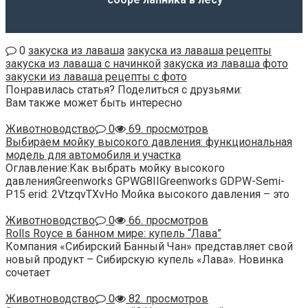
0
закуска из лаваша
закуска из лаваша рецепты
закуска из лаваша с начинкой
закуска из лаваша фото
закуски из лаваша рецепты с фото
Понравилась статья? Поделиться с друзьями:
Вам также может быть интересно
Животноводство
0
69. просмотров
Выбираем мойку высокого давления: функциональная
модель для автомобиля и участка
Оглавление:Как выбрать мойку высокого
давленияGreenworks GPWG8IIGreenworks GDPW-Semi-
P15 erid: 2VtzqvTXvHo Мойка высокого давления – это
Животноводство
0
66. просмотров
Rolls Royce в банном мире: купель “Лава”
Компания «Сибирский Банный Чан» представляет свой
новый продукт – Сибирскую купель «Лава». Новинка
сочетает
Животноводство
0
82. просмотров