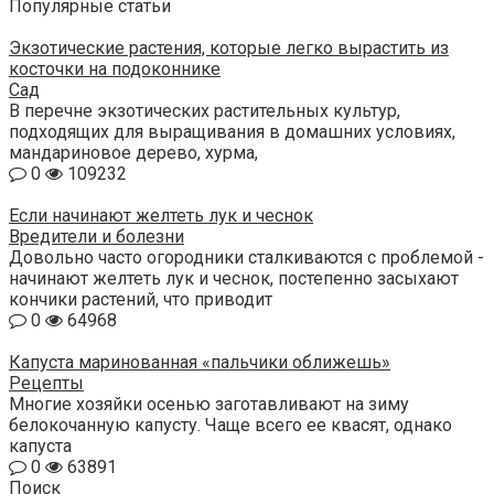
Популярные статьи
Экзотические растения, которые легко вырастить из
косточки на подоконнике
Сад
В перечне экзотических растительных культур,
подходящих для выращивания в домашних условиях,
мандариновое дерево, хурма,
0
109232
Если начинают желтеть лук и чеснок
Вредители и болезни
Довольно часто огородники сталкиваются с проблемой -
начинают желтеть лук и чеснок, постепенно засыхают
кончики растений, что приводит
0
64968
Капуста маринованная «пальчики оближешь»
Рецепты
Многие хозяйки осенью заготавливают на зиму
белокочанную капусту. Чаще всего ее квасят, однако
капуста
0
63891
Поиск