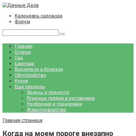
Перейти
к
Календарь садовода
контенту
Форум
Поиск:
Главная
Огород
Сад
Цветник
Вредители и болезни
Обустройство
Кухня
Еще разделы
Зелень и пряности
Ягодные грядки и кустарники
Удобрения и подкормки
Животноводство
Главная страница
Когда на моем пороге внезапно