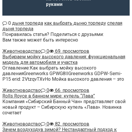
руками
0
дыня торпеда
как выбрать дыню торпеду
спелая
дыня торпеда
Понравилась статья? Поделиться с друзьями:
Вам также может быть интересно
Животноводство
0
69. просмотров
Выбираем мойку высокого давления: функциональная
модель для автомобиля и участка
Оглавление:Как выбрать мойку высокого
давленияGreenworks GPWG8IIGreenworks GDPW-Semi-
P15 erid: 2VtzqvTXvHo Мойка высокого давления – это
Животноводство
0
66. просмотров
Rolls Royce в банном мире: купель “Лава”
Компания «Сибирский Банный Чан» представляет свой
новый продукт – Сибирскую купель «Лава». Новинка
сочетает
Животноводство
0
82. просмотров
Зачем воздуходув зимой? Нестандартный подход к