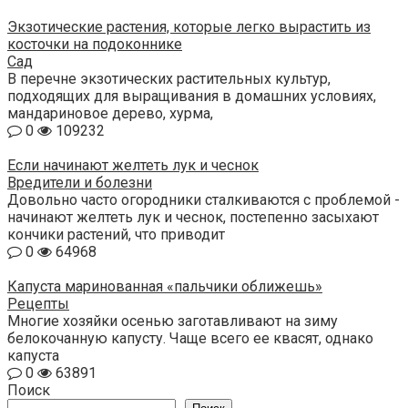
Экзотические растения, которые легко вырастить из
косточки на подоконнике
Сад
В перечне экзотических растительных культур,
подходящих для выращивания в домашних условиях,
мандариновое дерево, хурма,
0
109232
Если начинают желтеть лук и чеснок
Вредители и болезни
Довольно часто огородники сталкиваются с проблемой -
начинают желтеть лук и чеснок, постепенно засыхают
кончики растений, что приводит
0
64968
Капуста маринованная «пальчики оближешь»
Рецепты
Многие хозяйки осенью заготавливают на зиму
белокочанную капусту. Чаще всего ее квасят, однако
капуста
0
63891
Поиск