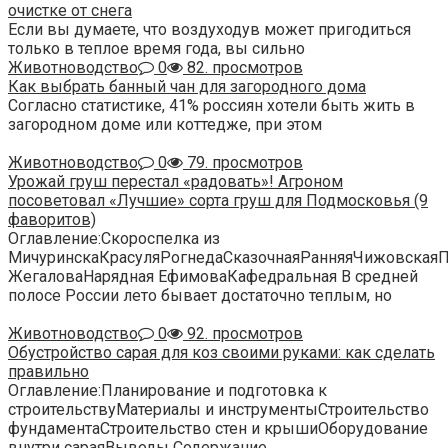
очистке от снега
Если вы думаете, что воздуходув может пригодиться
только в теплое время года, вы сильно
Животноводство
0
82. просмотров
Как выбрать банный чан для загородного дома
Согласно статистике, 41% россиян хотели быть жить в
загородном доме или коттедже, при этом
Животноводство
0
79. просмотров
Урожай груш перестал «радовать»! Агроном
посоветовал «Лучшие» сорта груш для Подмосковья (9
фаворитов)
Оглавление:Скороспелка из
МичуринскаКрасуляРогнедаСказочнаяРанняяЧижовская
ЖегаловаНарядная ЕфимоваКафедральная В средней
полосе России лето бывает достаточно теплым, но
Животноводство
0
92. просмотров
Обустройство сарая для коз своими руками: как сделать
правильно
Оглавление:Планирование и подготовка к
строительствуМатериалы и инструментыСтроительство
фундаментаСтроительство стен и крышиОборудование
внутри сараяВыводы Содержание