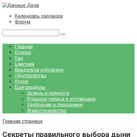
Перейти
к
Календарь садовода
контенту
Форум
Поиск:
Главная
Огород
Сад
Цветник
Вредители и болезни
Обустройство
Кухня
Еще разделы
Зелень и пряности
Ягодные грядки и кустарники
Удобрения и подкормки
Животноводство
Главная страница
Секреты правильного выбора дыни