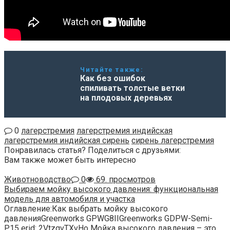
Читайте также:
Как без ошибок
спиливать толстые ветки
на плодовых деревьях
0
лагерстремия
лагерстремия индийская
лагерстремия индийская сирень
сирень лагерстремия
Понравилась статья? Поделиться с друзьями:
Вам также может быть интересно
Животноводство
0
69. просмотров
Выбираем мойку высокого давления: функциональная
модель для автомобиля и участка
Оглавление:Как выбрать мойку высокого
давленияGreenworks GPWG8IIGreenworks GDPW-Semi-
P15 erid: 2VtzqvTXvHo Мойка высокого давления – это