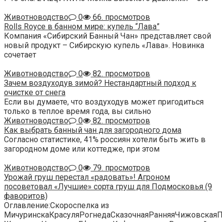
Животноводство
0
66. просмотров
Rolls Royce в банном мире: купель “Лава”
Компания «Сибирский Банный Чан» представляет свой
новый продукт – Сибирскую купель «Лава». Новинка
сочетает
Животноводство
0
82. просмотров
Зачем воздуходув зимой? Нестандартный подход к
очистке от снега
Если вы думаете, что воздуходув может пригодиться
только в теплое время года, вы сильно
Животноводство
0
82. просмотров
Как выбрать банный чан для загородного дома
Согласно статистике, 41% россиян хотели быть жить в
загородном доме или коттедже, при этом
Животноводство
0
79. просмотров
Урожай груш перестал «радовать»! Агроном
посоветовал «Лучшие» сорта груш для Подмосковья (9
фаворитов)
Оглавление:Скороспелка из
МичуринскаКрасуляРогнедаСказочнаяРанняяЧижовская