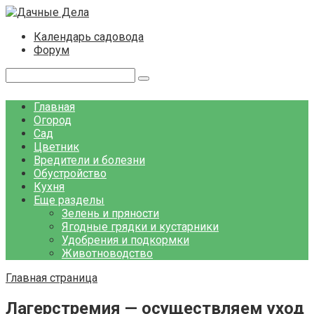
Перейти
к
Календарь садовода
контенту
Форум
Поиск:
Главная
Огород
Сад
Цветник
Вредители и болезни
Обустройство
Кухня
Еще разделы
Зелень и пряности
Ягодные грядки и кустарники
Удобрения и подкормки
Животноводство
Главная страница
Лагерстремия — осуществляем уход