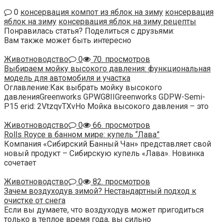
0
консервация компот из яблок на зиму
консервация
яблок на зиму
консервация яблок на зиму рецепты
Понравилась статья? Поделиться с друзьями:
Вам также может быть интересно
Животноводство
0
70. просмотров
Выбираем мойку высокого давления: функциональная
модель для автомобиля и участка
Оглавление:Как выбрать мойку высокого
давленияGreenworks GPWG8IIGreenworks GDPW-Semi-
P15 erid: 2VtzqvTXvHo Мойка высокого давления – это
Животноводство
0
66. просмотров
Rolls Royce в банном мире: купель “Лава”
Компания «Сибирский Банный Чан» представляет свой
новый продукт – Сибирскую купель «Лава». Новинка
сочетает
Животноводство
0
82. просмотров
Зачем воздуходув зимой? Нестандартный подход к
очистке от снега
Если вы думаете, что воздуходув может пригодиться
только в теплое время года, вы сильно