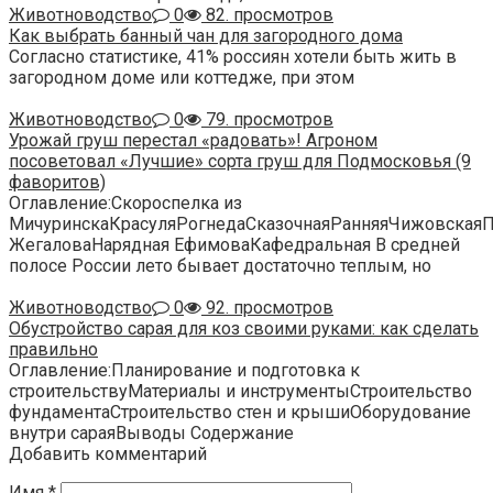
Животноводство
0
82. просмотров
Как выбрать банный чан для загородного дома
Согласно статистике, 41% россиян хотели быть жить в
загородном доме или коттедже, при этом
Животноводство
0
79. просмотров
Урожай груш перестал «радовать»! Агроном
посоветовал «Лучшие» сорта груш для Подмосковья (9
фаворитов)
Оглавление:Скороспелка из
МичуринскаКрасуляРогнедаСказочнаяРанняяЧижовская
ЖегаловаНарядная ЕфимоваКафедральная В средней
полосе России лето бывает достаточно теплым, но
Животноводство
0
92. просмотров
Обустройство сарая для коз своими руками: как сделать
правильно
Оглавление:Планирование и подготовка к
строительствуМатериалы и инструментыСтроительство
фундаментаСтроительство стен и крышиОборудование
внутри сараяВыводы Содержание
Добавить комментарий
Имя
*