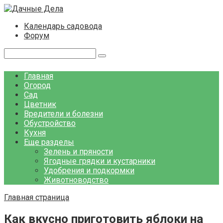
Перейти
к
Календарь садовода
контенту
Форум
Поиск:
Главная
Огород
Сад
Цветник
Вредители и болезни
Обустройство
Кухня
Еще разделы
Зелень и пряности
Ягодные грядки и кустарники
Удобрения и подкормки
Животноводство
Главная страница
Как вкусно приготовить яблоки на