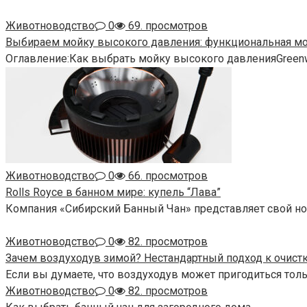
Животноводство
0
69. просмотров
Выбираем мойку высокого давления: функциональная мод
Оглавление:Как выбрать мойку высокого давленияGreenw
Животноводство
0
66. просмотров
Rolls Royce в банном мире: купель “Лава”
Компания «Сибирский Банный Чан» представляет свой но
Животноводство
0
82. просмотров
Зачем воздуходув зимой? Нестандартный подход к очистк
Если вы думаете, что воздуходув может пригодиться толь
Животноводство
0
82. просмотров