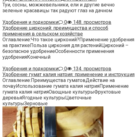
Туи, сосны, можжевельники, ели и другие вечно
зеленые красавицы так радуют глаз на дачном
Удобрения и подкормки
0
148. просмотров
Удобрение цирконий: преимущества и способ
применения в сельском хозяйстве
Оглавление:Что такое цирконий?Применение удобрения
на практикеПольза циркония для растенийЦирконий –
безопасное удобрениеОсобенности применения
удобренияКонечный
Удобрения и подкормки
0
134. просмотров
Удобрение гумат калия натрия: применение и инструкция
Оглавление:Преимущества гуматовДействие на
почвуИспользование гумата калия натрияПрименение
гумата калия натрияОвощные культурыФруктовые
деревьяЯгодные культурыЦветочные
культурыЗерновые