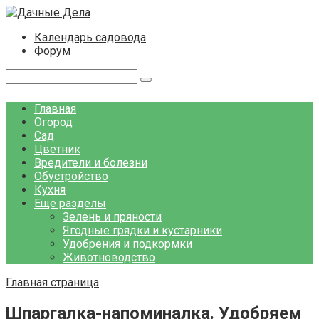
Перейти
к
Календарь садовода
контенту
Форум
Поиск:
Главная
Огород
Сад
Цветник
Вредители и болезни
Обустройство
Кухня
Еще разделы
Зелень и пряности
Ягодные грядки и кустарники
Удобрения и подкормки
Животноводство
Главная страница
Шпаргалка-напоминалка. Удобряем