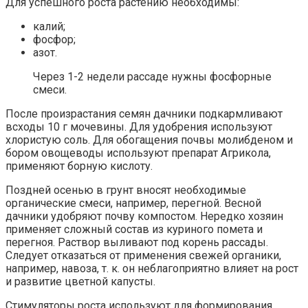
Для успешного роста растению необходимы:
калий;
фосфор;
азот.
Через 1-2 недели рассаде нужны фосфорные
смеси.
После произрастания семян дачники подкармливают
всходы 10 г мочевины. Для удобрения используют
хлористую соль. Для обогащения почвы молибденом и
бором овощеводы используют препарат Агрикола,
применяют борную кислоту.
Поздней осенью в грунт вносят необходимые
органические смеси, например, перегной. Весной
дачники удобряют почву компостом. Нередко хозяин
применяет сложный состав из куриного помета и
перегноя. Раствор выливают под корень рассады.
Следует отказаться от применения свежей органики,
например, навоза, т. к. он неблагоприятно влияет на рост
и развитие цветной капусты.
Стимуляторы роста используют для формирования