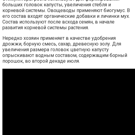
больших головок капусты, увеличения стебля и
корневой системы. Овощеводы применяют биогумус. В
его состав входят органические добавки и личинки мух.
Состав используют после всхода семян, в начале
развития корневой системы растения.
Нередко хозяин применяет в качестве удобрения
дрожжи, борную смесь, сахар, древесную золу. Для
увеличения размера головок цветную капусту
опрыскивают водным составом, содержащим борный
порошок, во второй декаде июля.