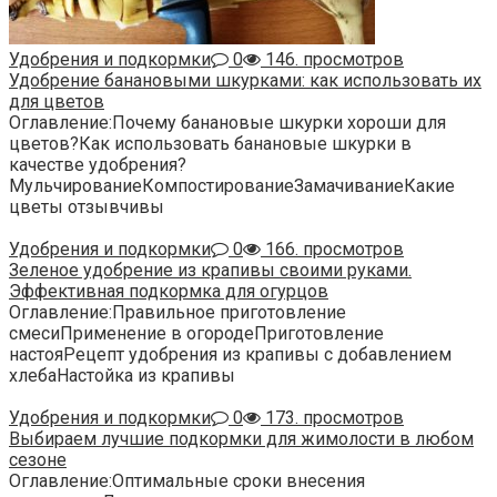
Удобрения и подкормки
0
146. просмотров
Удобрение банановыми шкурками: как использовать их
для цветов
Оглавление:Почему банановые шкурки хороши для
цветов?Как использовать банановые шкурки в
качестве удобрения?
МульчированиеКомпостированиеЗамачиваниеКакие
цветы отзывчивы
Удобрения и подкормки
0
166. просмотров
Зеленое удобрение из крапивы своими руками.
Эффективная подкормка для огурцов
Оглавление:Правильное приготовление
смесиПрименение в огородеПриготовление
настояРецепт удобрения из крапивы с добавлением
хлебаНастойка из крапивы
Удобрения и подкормки
0
173. просмотров
Выбираем лучшие подкормки для жимолости в любом
сезоне
Оглавление:Оптимальные сроки внесения