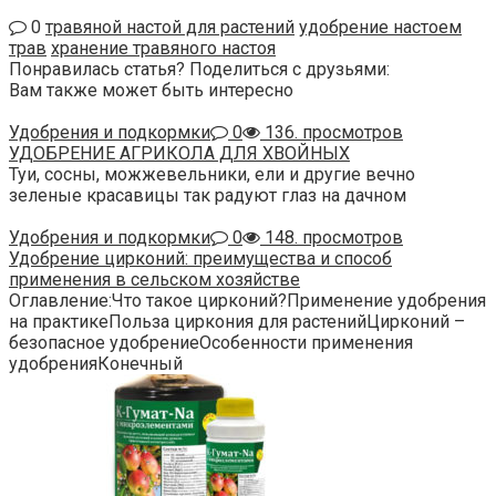
0
травяной настой для растений
удобрение настоем
трав
хранение травяного настоя
Понравилась статья? Поделиться с друзьями:
Вам также может быть интересно
Удобрения и подкормки
0
136. просмотров
УДОБРЕНИЕ АГРИКОЛА ДЛЯ ХВОЙНЫХ
Туи, сосны, можжевельники, ели и другие вечно
зеленые красавицы так радуют глаз на дачном
Удобрения и подкормки
0
148. просмотров
Удобрение цирконий: преимущества и способ
применения в сельском хозяйстве
Оглавление:Что такое цирконий?Применение удобрения
на практикеПольза циркония для растенийЦирконий –
безопасное удобрениеОсобенности применения
удобренияКонечный