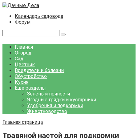
Перейти
к
Календарь садовода
контенту
Форум
Поиск:
Главная
Огород
Сад
Цветник
Вредители и болезни
Обустройство
Кухня
Еще разделы
Зелень и пряности
Ягодные грядки и кустарники
Удобрения и подкормки
Животноводство
Главная страница
Травяной настой для подкормки