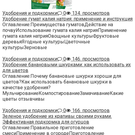
Удобрения и подкормки
0
134. просмотров
Удобрение гумат калия натрия: применение и инструкция
Оглавление:Преимущества гуматовДействие на
почвуИспользование гумата калия натрияПрименение
гумата калия натрияОвощные культурыФруктовые
деревьяЯгодные культурыЦветочные
культурыЗерновые
Удобрения и подкормки
0
146. просмотров
Удобрение банановыми шкурками: как использовать их
для цветов
Оглавление:Почему банановые шкурки хороши для
цветов?Как использовать банановые шкурки в
качестве удобрения?
МульчированиеКомпостированиеЗамачиваниеКакие
цветы отзывчивы
Удобрения и подкормки
0
166. просмотров
Зеленое удобрение из крапивы своими руками.
Эффективная подкормка для огурцов
Оглавление:Правильное приготовление
смесиПрименение в огородеПриготовление