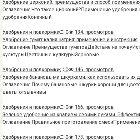
Удобрение цирконий: преимущества и способ применения
Оглавление:Что такое цирконий?Применение удобрения 
удобренияКонечный
Удобрения и подкормки
0
134. просмотров
Удобрение гумат калия натрия: применение и инструкция
Оглавление:Преимущества гуматовДействие на почвуИс
культурыЦветочные культурыЗерновые
Удобрения и подкормки
0
146. просмотров
Удобрение банановыми шкурками: как использовать их д
Оглавление:Почему банановые шкурки хороши для цвет
цветы отзывчивы
Удобрения и подкормки
0
166. просмотров
Зеленое удобрение из крапивы своими руками. Эффекти
Оглавление:Правильное приготовление смесиПрименение
Удобрения и подкормки
0
173. просмотров