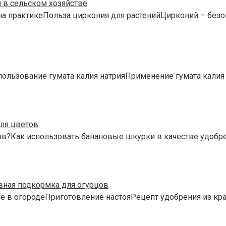
 в сельском хозяйстве
на практикеПольза циркония для растенийЦирконий – без
пользование гумата калия натрияПрименение гумата кал
ля цветов
ов?Как использовать банановые шкурки в качестве удо
вная подкормка для огурцов
 в огородеПриготовление настояРецепт удобрения из кр