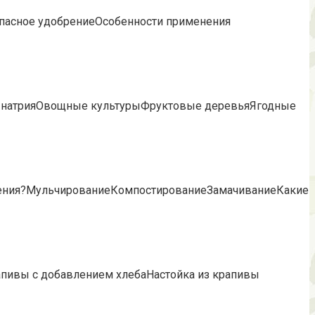
опасное удобрениеОсобенности применения
ия натрияОвощные культурыФруктовые деревьяЯгодные
брения?МульчированиеКомпостированиеЗамачиваниеКакие
апивы с добавлением хлебаНастойка из крапивы