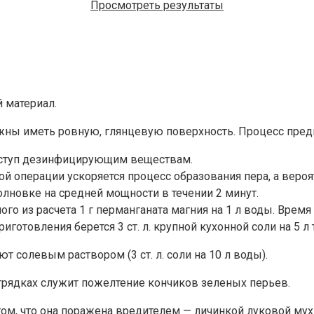
Просмотреть результаты
 материал.
ны иметь ровную, глянцевую поверхность. Процесс предп
оступ дезинфицирующим веществам.
ой операции ускоряется процесс образования пера, а веро
волновке на средней мощности в течении 2 минут.
о из расчета 1 г перманганата магния на 1 л воды. Время 
иготовления берется 3 ст. л. крупной кухонной соли на 5 л
 солевым раствором (3 ст. л. соли на 10 л воды).
 грядках служит пожелтение кончиков зеленых перьев.
, что она поражена вредителем — личинкой луковой мухи. 