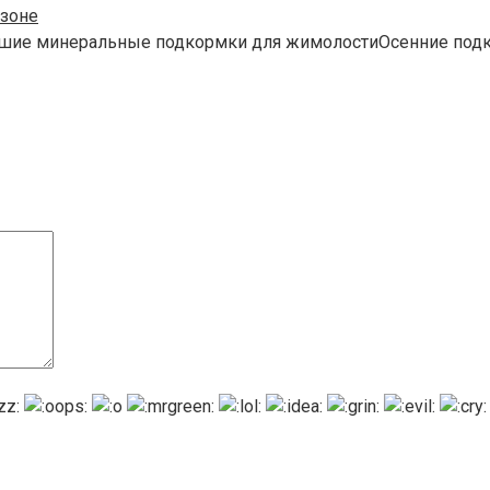
зоне
чшие минеральные подкормки для жимолостиОсенние под