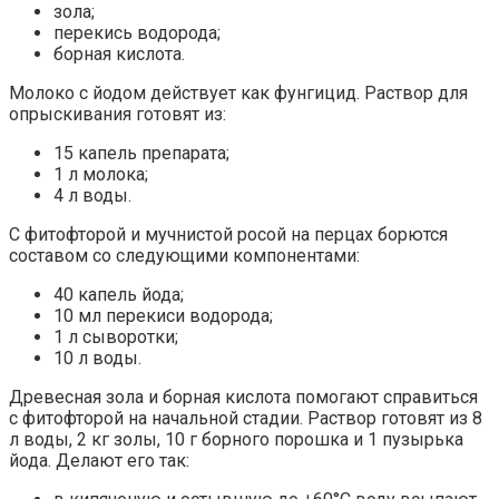
зола;
перекись водорода;
борная кислота.
Молоко с йодом действует как фунгицид. Раствор для
опрыскивания готовят из:
15 капель препарата;
1 л молока;
4 л воды.
С фитофторой и мучнистой росой на перцах борются
составом со следующими компонентами:
40 капель йода;
10 мл перекиси водорода;
1 л сыворотки;
10 л воды.
Древесная зола и борная кислота помогают справиться
с фитофторой на начальной стадии. Раствор готовят из 8
л воды, 2 кг золы, 10 г борного порошка и 1 пузырька
йода. Делают его так: