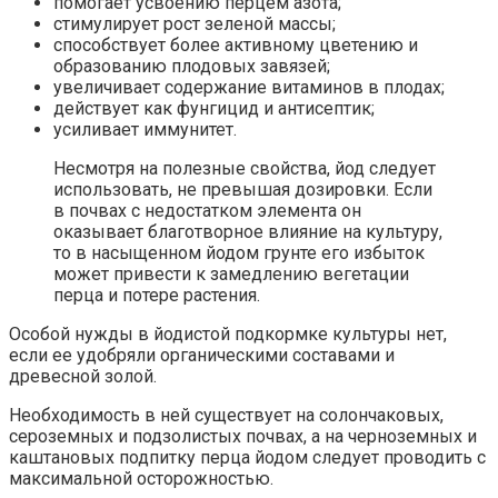
помогает усвоению перцем азота;
стимулирует рост зеленой массы;
способствует более активному цветению и
образованию плодовых завязей;
увеличивает содержание витаминов в плодах;
действует как фунгицид и антисептик;
усиливает иммунитет.
Несмотря на полезные свойства, йод следует
использовать, не превышая дозировки. Если
в почвах с недостатком элемента он
оказывает благотворное влияние на культуру,
то в насыщенном йодом грунте его избыток
может привести к замедлению вегетации
перца и потере растения.
Особой нужды в йодистой подкормке культуры нет,
если ее удобряли органическими составами и
древесной золой.
Необходимость в ней существует на солончаковых,
сероземных и подзолистых почвах, а на черноземных и
каштановых подпитку перца йодом следует проводить с
максимальной осторожностью.