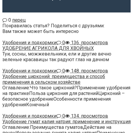
0
перец
Понравилась статья? Поделиться с друзьями:
Вам также может быть интересно
Удобрения и подкормки
0
136. просмотров
УДОБРЕНИЕ АГРИКОЛА ДЛЯ ХВОЙНЫХ
Туи, сосны, можжевельники, ели и другие вечно
зеленые красавицы так радуют глаз на дачном
Удобрения и подкормки
0
148. просмотров
Удобрение цирконий: преимущества и способ
применения в сельском хозяйстве
Оглавление:Что такое цирконий?Применение удобрения
на практикеПольза циркония для растенийЦирконий –
безопасное удобрениеОсобенности применения
удобренияКонечный
Удобрения и подкормки
0
134. просмотров
Удобрение гумат калия натрия: применение и инструкция
Оглавление:Преимущества гуматовДействие на
почвуИспользование гумата калия натрияПрименение