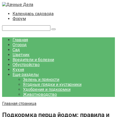
Перейти
к
Календарь садовода
контенту
Форум
Поиск:
Главная
Огород
Сад
Цветник
Вредители и болезни
Обустройство
Кухня
Еще разделы
Зелень и пряности
Ягодные грядки и кустарники
Удобрения и подкормки
Животноводство
Главная страница
Подкормка перца йодом: правила и