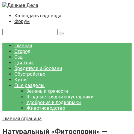
Перейти
к
Календарь садовода
контенту
Форум
Поиск:
Главная
Огород
Сад
Цветник
Вредители и болезни
Обустройство
Кухня
Еще разделы
Зелень и пряности
Ягодные грядки и кустарники
Удобрения и подкормки
Животноводство
Главная страница
Натуральный «Фитоспорин» —