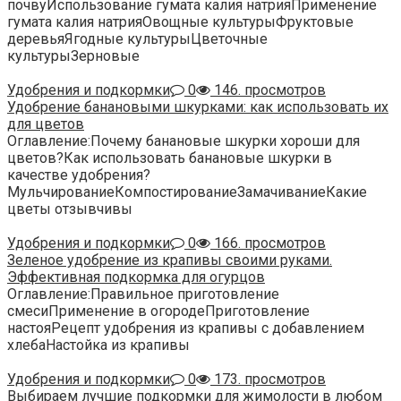
почвуИспользование гумата калия натрияПрименение
гумата калия натрияОвощные культурыФруктовые
деревьяЯгодные культурыЦветочные
культурыЗерновые
Удобрения и подкормки
0
146. просмотров
Удобрение банановыми шкурками: как использовать их
для цветов
Оглавление:Почему банановые шкурки хороши для
цветов?Как использовать банановые шкурки в
качестве удобрения?
МульчированиеКомпостированиеЗамачиваниеКакие
цветы отзывчивы
Удобрения и подкормки
0
166. просмотров
Зеленое удобрение из крапивы своими руками.
Эффективная подкормка для огурцов
Оглавление:Правильное приготовление
смесиПрименение в огородеПриготовление
настояРецепт удобрения из крапивы с добавлением
хлебаНастойка из крапивы
Удобрения и подкормки
0
173. просмотров
Выбираем лучшие подкормки для жимолости в любом