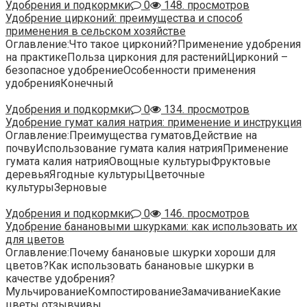
Удобрения и подкормки
0
148. просмотров
Удобрение цирконий: преимущества и способ
применения в сельском хозяйстве
Оглавление:Что такое цирконий?Применение удобрения
на практикеПольза циркония для растенийЦирконий –
безопасное удобрениеОсобенности применения
удобренияКонечный
Удобрения и подкормки
0
134. просмотров
Удобрение гумат калия натрия: применение и инструкция
Оглавление:Преимущества гуматовДействие на
почвуИспользование гумата калия натрияПрименение
гумата калия натрияОвощные культурыФруктовые
деревьяЯгодные культурыЦветочные
культурыЗерновые
Удобрения и подкормки
0
146. просмотров
Удобрение банановыми шкурками: как использовать их
для цветов
Оглавление:Почему банановые шкурки хороши для
цветов?Как использовать банановые шкурки в
качестве удобрения?
МульчированиеКомпостированиеЗамачиваниеКакие
цветы отзывчивы