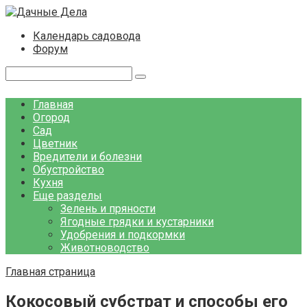
Перейти
к
Календарь садовода
контенту
Форум
Поиск:
Главная
Огород
Сад
Цветник
Вредители и болезни
Обустройство
Кухня
Еще разделы
Зелень и пряности
Ягодные грядки и кустарники
Удобрения и подкормки
Животноводство
Главная страница
Кокосовый субстрат и способы его