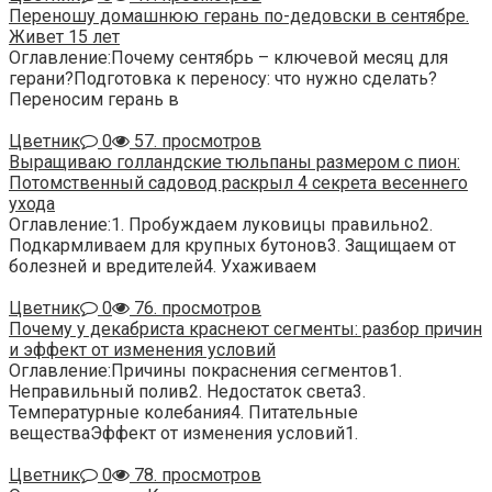
Переношу домашнюю герань по-дедовски в сентябре.
Живет 15 лет
Оглавление:Почему сентябрь – ключевой месяц для
герани?Подготовка к переносу: что нужно сделать?
Переносим герань в
Цветник
0
57. просмотров
Выращиваю голландские тюльпаны размером с пион:
Потомственный садовод раскрыл 4 секрета весеннего
ухода
Оглавление:1. Пробуждаем луковицы правильно2.
Подкармливаем для крупных бутонов3. Защищаем от
болезней и вредителей4. Ухаживаем
Цветник
0
76. просмотров
Почему у декабриста краснеют сегменты: разбор причин
и эффект от изменения условий
Оглавление:Причины покраснения сегментов1.
Неправильный полив2. Недостаток света3.
Температурные колебания4. Питательные
веществаЭффект от изменения условий1.
Цветник
0
78. просмотров