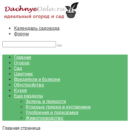
Перейти
к
контенту
Календарь садовода
Форум
Поиск:
Главная
Огород
Сад
Цветник
Вредители и болезни
Обустройство
Кухня
Еще разделы
Зелень и пряности
Ягодные грядки и кустарники
Удобрения и подкормки
Животноводство
Главная страница