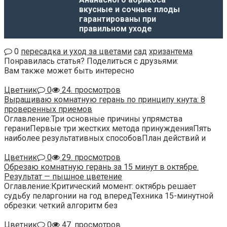
вкусные и сочные плоды
гарантированы при
правильном уходе
0
пересадка и уход за цветами
сад
хризантема
Понравилась статья? Поделиться с друзьями:
Вам также может быть интересно
Цветник
0
24. просмотров
Выращиваю комнатную герань по принципу кнута: 8
проверенных приемов
Оглавление:Три основные причины упрямства
гераниПервые три жестких метода принужденияПять
наиболее результативных способовПлан действий и
Цветник
0
29. просмотров
Обрезаю комнатную герань за 15 минут в октябре.
Результат — пышное цветение
Оглавление:Критический момент: октябрь решает
судьбу пеларгонии на год впередТехника 15-минутной
обрезки: четкий алгоритм без
Цветник
0
47. просмотров