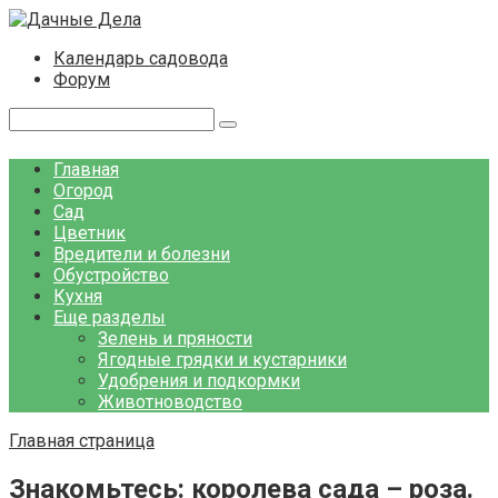
Перейти
к
Календарь садовода
контенту
Форум
Поиск:
Главная
Огород
Сад
Цветник
Вредители и болезни
Обустройство
Кухня
Еще разделы
Зелень и пряности
Ягодные грядки и кустарники
Удобрения и подкормки
Животноводство
Главная страница
Знакомьтесь: королева сада – роза.