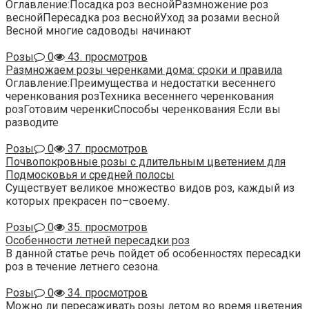
Оглавление:Посадка роз веснойРазмножение роз
веснойПересадка роз веснойУход за розами весной
Весной многие садоводы начинают
Розы
0
43. просмотров
Размножаем розы черенками дома: сроки и правила
Оглавление:Преимущества и недостатки весеннего
черенкования розТехника весеннего черенкования
розГотовим черенкиСпособы черенкования Если вы
разводите
Розы
0
37. просмотров
Почвопокровные розы с длительным цветением для
Подмосковья и средней полосы
Существует великое множество видов роз, каждый из
которых прекрасен по–своему.
Розы
0
35. просмотров
Особенности летней пересадки роз
В данной статье речь пойдет об особенностях пересадки
роз в течение летнего сезона.
Розы
0
34. просмотров
Можно ли пересаживать розы летом во время цветения