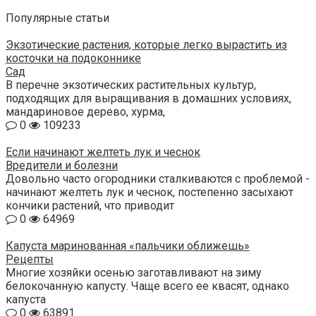
Популярные статьи
Экзотические растения, которые легко вырастить из
косточки на подоконнике
Сад
В перечне экзотических растительных культур,
подходящих для выращивания в домашних условиях,
мандариновое дерево, хурма,
0
109233
Если начинают желтеть лук и чеснок
Вредители и болезни
Довольно часто огородники сталкиваются с проблемой -
начинают желтеть лук и чеснок, постепенно засыхают
кончики растений, что приводит
0
64969
Капуста маринованная «пальчики оближешь»
Рецепты
Многие хозяйки осенью заготавливают на зиму
белокочанную капусту. Чаще всего ее квасят, однако
капуста
0
63891