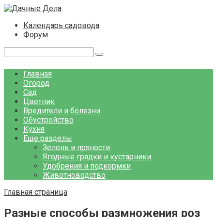
Перейти
к
Календарь садовода
контенту
Форум
Поиск:
Главная
Огород
Сад
Цветник
Вредители и болезни
Обустройство
Кухня
Еще разделы
Зелень и пряности
Ягодные грядки и кустарники
Удобрения и подкормки
Животноводство
Главная страница
Разные способы размножения роз