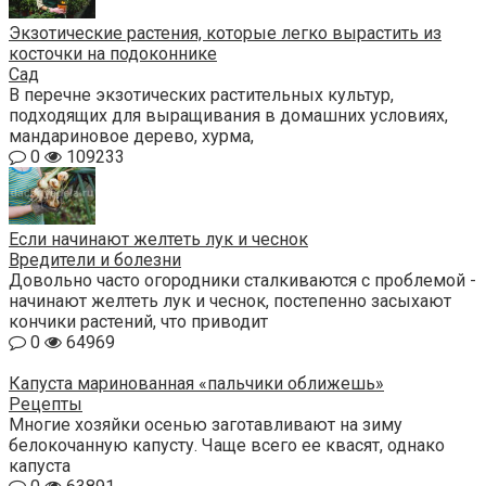
Экзотические растения, которые легко вырастить из
косточки на подоконнике
Сад
В перечне экзотических растительных культур,
подходящих для выращивания в домашних условиях,
мандариновое дерево, хурма,
0
109233
Если начинают желтеть лук и чеснок
Вредители и болезни
Довольно часто огородники сталкиваются с проблемой -
начинают желтеть лук и чеснок, постепенно засыхают
кончики растений, что приводит
0
64969
Капуста маринованная «пальчики оближешь»
Рецепты
Многие хозяйки осенью заготавливают на зиму
белокочанную капусту. Чаще всего ее квасят, однако
капуста