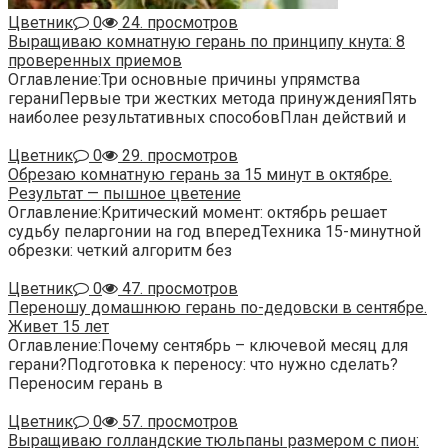
Цветник
0
24. просмотров
Выращиваю комнатную герань по принципу кнута: 8
проверенных приемов
Оглавление:Три основные причины упрямства
гераниПервые три жестких метода принужденияПять
наиболее результативных способовПлан действий и
Цветник
0
29. просмотров
Обрезаю комнатную герань за 15 минут в октябре.
Результат — пышное цветение
Оглавление:Критический момент: октябрь решает
судьбу пеларгонии на год впередТехника 15-минутной
обрезки: четкий алгоритм без
Цветник
0
47. просмотров
Переношу домашнюю герань по-дедовски в сентябре.
Живет 15 лет
Оглавление:Почему сентябрь – ключевой месяц для
герани?Подготовка к переносу: что нужно сделать?
Переносим герань в
Цветник
0
57. просмотров
Выращиваю голландские тюльпаны размером с пион: