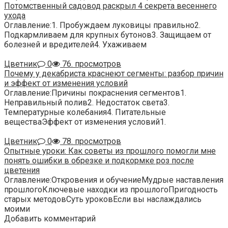
Потомственный садовод раскрыл 4 секрета весеннего
ухода
Оглавление:1. Пробуждаем луковицы правильно2.
Подкармливаем для крупных бутонов3. Защищаем от
болезней и вредителей4. Ухаживаем
Цветник
0
76. просмотров
Почему у декабриста краснеют сегменты: разбор причин
и эффект от изменения условий
Оглавление:Причины покраснения сегментов1.
Неправильный полив2. Недостаток света3.
Температурные колебания4. Питательные
веществаЭффект от изменения условий1.
Цветник
0
78. просмотров
Опытные уроки: Как советы из прошлого помогли мне
понять ошибки в обрезке и подкормке роз после
цветения
Оглавление:Откровения и обучениеМудрые наставления
прошлогоКлючевые находки из прошлогоПригодность
старых методовСуть уроковЕсли вы наслаждались
моими
Добавить комментарий