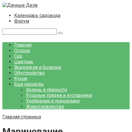
Перейти
к
Календарь садовода
контенту
Форум
Поиск:
Главная
Огород
Сад
Цветник
Вредители и болезни
Обустройство
Кухня
Еще разделы
Зелень и пряности
Ягодные грядки и кустарники
Удобрения и подкормки
Животноводство
Главная страница
Маринование