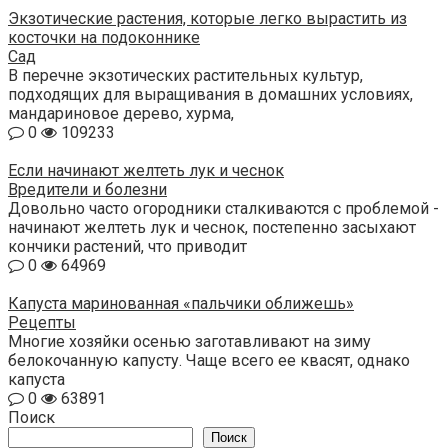
Экзотические растения, которые легко вырастить из
косточки на подоконнике
Сад
В перечне экзотических растительных культур,
подходящих для выращивания в домашних условиях,
мандариновое дерево, хурма,
0
109233
Если начинают желтеть лук и чеснок
Вредители и болезни
Довольно часто огородники сталкиваются с проблемой -
начинают желтеть лук и чеснок, постепенно засыхают
кончики растений, что приводит
0
64969
Капуста маринованная «пальчики оближешь»
Рецепты
Многие хозяйки осенью заготавливают на зиму
белокочанную капусту. Чаще всего ее квасят, однако
капуста
0
63891
Поиск
Поиск