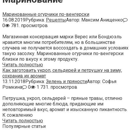
Маринованные огурчики по-венгерски
16.08.2019
Рубрика:
Рецепты
Автор:
Максим Анищенко
0
781. просмотров
Магазинная консервация марки Верес или Бондюэль
нравится многим потребителям, но в большинстве
случаев не получается воссоздать в домашних условиях
такую засолку. Маринованные огурчики по-венгерски
близки по вкусу к этому продукту.
Читать полностью
Как заготовить укроп, сельдерей и петрушку на зиму,
сохранив их аромат
13.11.2018
Рубрика:
Зелень и пряности
Автор:
Софья
Ромкина
0
1 731. просмотров
Петрушка, укроп, сельдерей – пряные травы, отлично
дополняющие многие блюда, придающие им
неповторимый вкус, аромат и изысканную пикантность.
К сожалению
Читать полностью
Популярные статьи