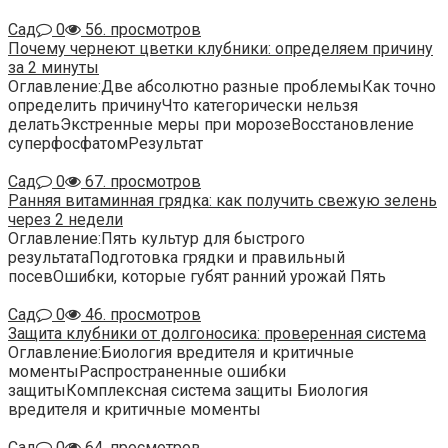
Сад
0
56. просмотров
Почему чернеют цветки клубники: определяем причину
за 2 минуты
Оглавление:Две абсолютно разные проблемыКак точно
определить причинуЧто категорически нельзя
делатьЭкстренные меры при морозеВосстановление
суперфосфатомРезультат
Сад
0
67. просмотров
Ранняя витаминная грядка: как получить свежую зелень
через 2 недели
Оглавление:Пять культур для быстрого
результатаПодготовка грядки и правильный
посевОшибки, которые губят ранний урожай Пять
Сад
0
46. просмотров
Защита клубники от долгоносика: проверенная система
Оглавление:Биология вредителя и критичные
моментыРаспространенные ошибки
защитыКомплексная система защиты Биология
вредителя и критичные моменты
Сад
0
64. просмотров