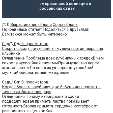
американской селекции в
российских садах
0
Выращивание яблони
Сорта яблонь
Понравилась статья? Поделиться с друзьями:
Вам также может быть интересно
Сад
0
5. просмотров
Секрет соседа: двухслойная мульча против пырея на
клубнике
Оглавление:Проблема всех клубничных грядокВ чем
секрет двухслойной системыПреимущества перед
агроволокномТехнология укладки двухслойной
мульчиАльтернативные материалы
Сад
0
8. просмотров
Когда обрезать клубнику: две бабушкины приметы
точнее любого календаря
Оглавление:Почему календарные сроки
подводятПервая примета: листва показывает
готовностьВторая примета: сердечко кустаУрок от
разорившихся щенковКак