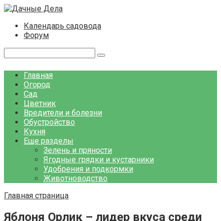
Перейти
к
Календарь садовода
контенту
Форум
Поиск:
Главная
Огород
Сад
Цветник
Вредители и болезни
Обустройство
Кухня
Еще разделы
Зелень и пряности
Ягодные грядки и кустарники
Удобрения и подкормки
Животноводство
Главная страница
Яблоня Орлик – лидер вкуса среди