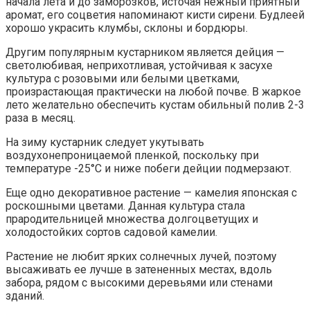
начала лета и до заморозков, источая нежный приятный
аромат, его соцветия напоминают кисти сирени. Будлеей
хорошо украсить клумбы, склоны и бордюры.
Другим популярным кустарником является дейция —
светолюбивая, неприхотливая, устойчивая к засухе
культура с розовыми или белыми цветками,
произрастающая практически на любой почве. В жаркое
лето желательно обеспечить кустам обильный полив 2-3
раза в месяц.
На зиму кустарник следует укутывать
воздухонепроницаемой пленкой, поскольку при
температуре -25°С и ниже побеги дейции подмерзают.
Еще одно декоративное растение — камелия японская с
роскошными цветами. Данная культура стала
прародительницей множества долгоцветущих и
холодостойких сортов садовой камелии.
Растение не любит ярких солнечных лучей, поэтому
высаживать ее лучше в затененных местах, вдоль
забора, рядом с высокими деревьями или стенами
зданий.