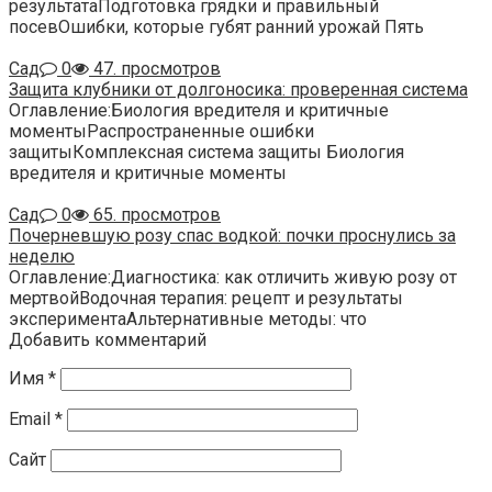
результатаПодготовка грядки и правильный
посевОшибки, которые губят ранний урожай Пять
Сад
0
47. просмотров
Защита клубники от долгоносика: проверенная система
Оглавление:Биология вредителя и критичные
моментыРаспространенные ошибки
защитыКомплексная система защиты Биология
вредителя и критичные моменты
Сад
0
65. просмотров
Почерневшую розу спас водкой: почки проснулись за
неделю
Оглавление:Диагностика: как отличить живую розу от
мертвойВодочная терапия: рецепт и результаты
экспериментаАльтернативные методы: что
Добавить комментарий
Имя
*
Email
*
Сайт