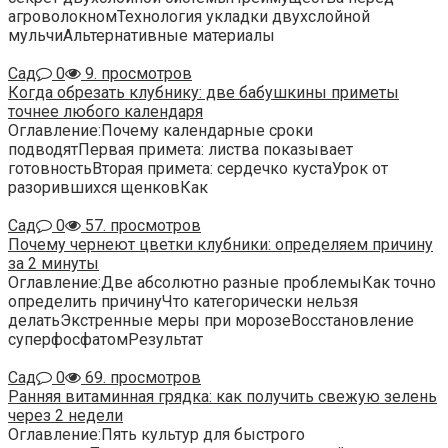
агроволокномТехнология укладки двухслойной
мульчиАльтернативные материалы
Сад
0
9. просмотров
Когда обрезать клубнику: две бабушкины приметы
точнее любого календаря
Оглавление:Почему календарные сроки
подводятПервая примета: листва показывает
готовностьВторая примета: сердечко кустаУрок от
разорившихся щенковКак
Сад
0
57. просмотров
Почему чернеют цветки клубники: определяем причину
за 2 минуты
Оглавление:Две абсолютно разные проблемыКак точно
определить причинуЧто категорически нельзя
делатьЭкстренные меры при морозеВосстановление
суперфосфатомРезультат
Сад
0
69. просмотров
Ранняя витаминная грядка: как получить свежую зелень
через 2 недели
Оглавление:Пять культур для быстрого