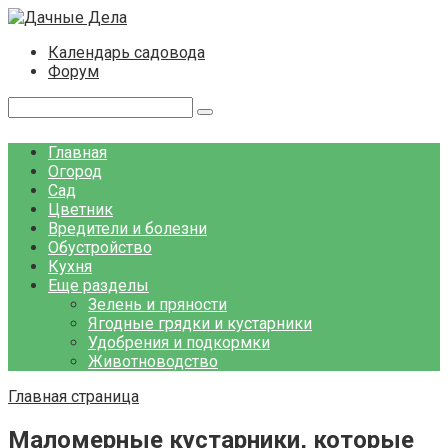
Перейти
к
Календарь садовода
контенту
Форум
Поиск:
Главная
Огород
Сад
Цветник
Вредители и болезни
Обустройство
Кухня
Еще разделы
Зелень и пряности
Ягодные грядки и кустарники
Удобрения и подкормки
Животноводство
Главная страница
Маломерные кустарники, которые