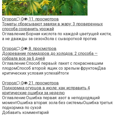
Огород
0
11. просмотров
Томаты сбрасывают завязи в жару: 3 проверенных
способа сохранить урожай
Оглавление:Борная кислота по каждой цветущей кисти,
а не дважды за сезонЗола с сывороткой против
Огород
0
8. просмотров
Дозревание помидоров до холодов: 2 способа —
собрала все за 6 дней
Оглавление:Способ первый: пакет с покрасневшим
плодомСпособ второй: ящик со зрелым фруктомДва
критических условия успехаИтоги
Огород
0
21. просмотров
Подкормка огурцов в июле: как исправить 4
критические ошибки за неделю
Оглавление:Ошибка первая: азот в неподходящий
моментОшибка вторая: зола без системыОшибка третья:
подкормка по сухой
Добавить комментарий