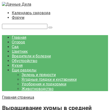
Перейти
к
Календарь садовода
контенту
Форум
Поиск:
Главная
Огород
Сад
Цветник
Вредители и болезни
Обустройство
Кухня
Еще разделы
Зелень и пряности
Ягодные грядки и кустарники
Удобрения и подкормки
Животноводство
Главная страница
Выращивание хурмы в средней