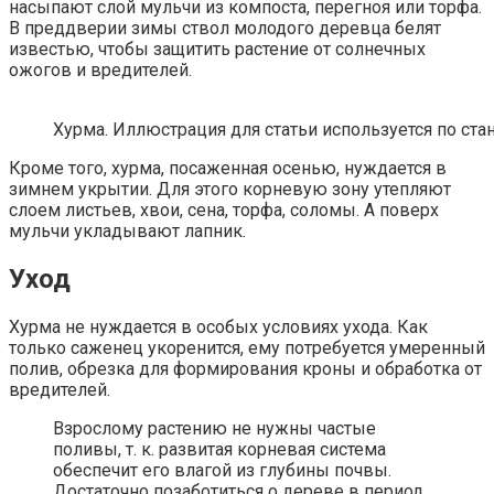
насыпают слой мульчи из компоста, перегноя или торфа.
В преддверии зимы ствол молодого деревца белят
известью, чтобы защитить растение от солнечных
ожогов и вредителей.
Хурма. Иллюстрация для статьи используется по ста
Кроме того, хурма, посаженная осенью, нуждается в
зимнем укрытии. Для этого корневую зону утепляют
слоем листьев, хвои, сена, торфа, соломы. А поверх
мульчи укладывают лапник.
Уход
Хурма не нуждается в особых условиях ухода. Как
только саженец укоренится, ему потребуется умеренный
полив, обрезка для формирования кроны и обработка от
вредителей.
Взрослому растению не нужны частые
поливы, т. к. развитая корневая система
обеспечит его влагой из глубины почвы.
Достаточно позаботиться о дереве в период