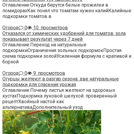
Оглавление:Откуда берутся белые прожилки в
помидорахКак понял что томатам нужен калийКалийные
подкормки томатов в
Огород
0
10. просмотров
Отказался от химических удобрений для томатов: зола
показывает результат через 7 дней
Оглавление:Переход на натуральные
подкормкиОграничения зольных подкормокПростая
схема подкормки золойУсиленная формула с крапивой и
борной
Огород
0
9. просмотров
Огурцы желтеют в разгар сезона: две натуральные
подкормки для спасения урожая
Оглавление:Почему листья желтеют на здоровых
кустахПодкормка луковой шелухой: проверенный
рецептХвойный настой как
альтернативаДополнительный уход