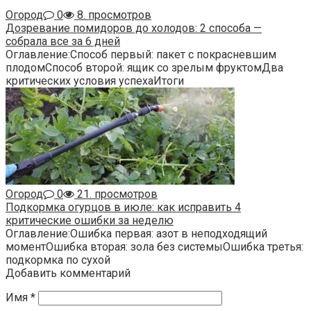
Огород
0
8. просмотров
Дозревание помидоров до холодов: 2 способа —
собрала все за 6 дней
Оглавление:Способ первый: пакет с покрасневшим
плодомСпособ второй: ящик со зрелым фруктомДва
критических условия успехаИтоги
Огород
0
21. просмотров
Подкормка огурцов в июле: как исправить 4
критические ошибки за неделю
Оглавление:Ошибка первая: азот в неподходящий
моментОшибка вторая: зола без системыОшибка третья:
подкормка по сухой
Добавить комментарий
Имя
*