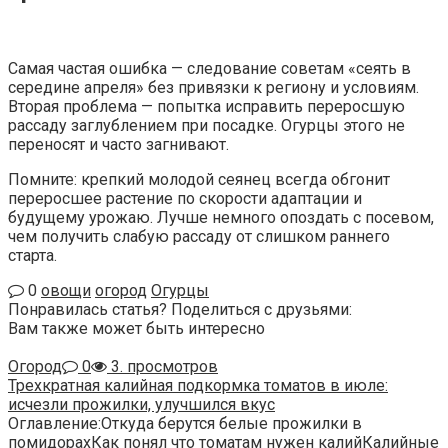
Самая частая ошибка — следование советам «сеять в
середине апреля» без привязки к региону и условиям.
Вторая проблема — попытка исправить переросшую
рассаду заглублением при посадке. Огурцы этого не
переносят и часто загнивают.
Помните: крепкий молодой сеянец всегда обгонит
переросшее растение по скорости адаптации и
будущему урожаю. Лучше немного опоздать с посевом,
чем получить слабую рассаду от слишком раннего
старта.
0
овощи
огород
Огурцы
Понравилась статья? Поделиться с друзьями:
Вам также может быть интересно
Огород
0
3. просмотров
Трехкратная калийная подкормка томатов в июле:
исчезли прожилки, улучшился вкус
Оглавление:Откуда берутся белые прожилки в
помидорахКак понял что томатам нужен калийКалийные