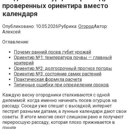
проверенных ориентира вместо
календаря
Опубликовано:
10.05.2026
Рубрика:
Огород
Автор:
Алексей
Оглавление:
Почему ранний посев губит урожай
Ориентир №1: температура почвы — главный
критерий
Ориентир №2: долгосрочный прогноз погоды
Ориентир №3: состояние самих растений
Практическая формула расчета
Типичные ошибки при определении сроков
Каждую весну огородники сталкиваются с одной
дилеммой: когда именно начинать посев огурцов на
рассаду. Соседи уже спешат с высадкой, интернет
пестрит разными датами, а лунные календари дают свои
советы. В итоге многие сеют слишком рано и получают
переросшую рассаду, которая плохо приживается в
грунте.