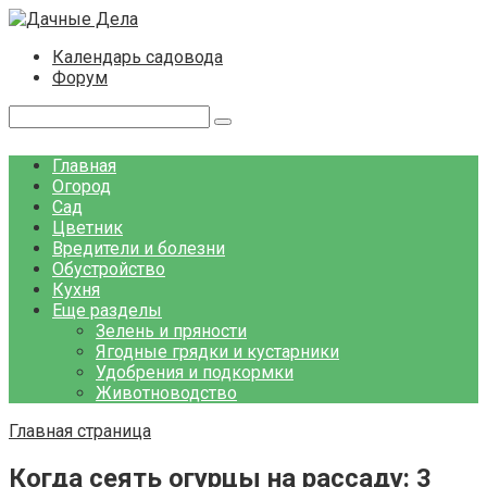
Перейти
к
Календарь садовода
контенту
Форум
Поиск:
Главная
Огород
Сад
Цветник
Вредители и болезни
Обустройство
Кухня
Еще разделы
Зелень и пряности
Ягодные грядки и кустарники
Удобрения и подкормки
Животноводство
Главная страница
Когда сеять огурцы на рассаду: 3