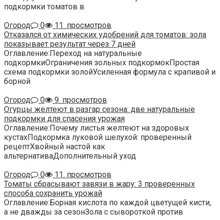
подкормки томатов в
Огород
0
11. просмотров
Отказался от химических удобрений для томатов: зола
показывает результат через 7 дней
Оглавление:Переход на натуральные
подкормкиОграничения зольных подкормокПростая
схема подкормки золойУсиленная формула с крапивой и
борной
Огород
0
9. просмотров
Огурцы желтеют в разгар сезона: две натуральные
подкормки для спасения урожая
Оглавление:Почему листья желтеют на здоровых
кустахПодкормка луковой шелухой: проверенный
рецептХвойный настой как
альтернативаДополнительный уход
Огород
0
11. просмотров
Томаты сбрасывают завязи в жару: 3 проверенных
способа сохранить урожай
Оглавление:Борная кислота по каждой цветущей кисти,
а не дважды за сезонЗола с сывороткой против