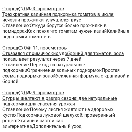
Огород
0
3. просмотров
Трехкратная калийная подкормка томатов в июле:
исчезли прожилки, улучшился вкус
Оглавление:Откуда берутся белые прожилки в
помидорахКак понял что томатам нужен калийКалийные
подкормки томатов в
Огород
0
11. просмотров
Отказался от химических удобрений для томатов: зола
показывает результат через 7 дней
Оглавление:Переход на натуральные
подкормкиОграничения зольных подкормокПростая
схема подкормки золойУсиленная формула с крапивой и
борной
Огород
0
9. просмотров
Огурцы желтеют в разгар сезона: две натуральные
подкормки для спасения урожая
Оглавление:Почему листья желтеют на здоровых
кустахПодкормка луковой шелухой: проверенный
рецептХвойный настой как
альтернативаДополнительный уход