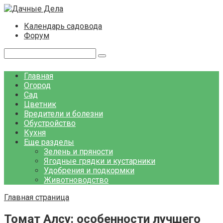
Перейти
к
Календарь садовода
контенту
Форум
Поиск:
Главная
Огород
Сад
Цветник
Вредители и болезни
Обустройство
Кухня
Еще разделы
Зелень и пряности
Ягодные грядки и кустарники
Удобрения и подкормки
Животноводство
Главная страница
Томат Алсу: особенности лучшего