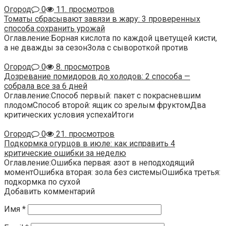
Огород
0
11. просмотров
Томаты сбрасывают завязи в жару: 3 проверенных
способа сохранить урожай
Оглавление:Борная кислота по каждой цветущей кисти,
а не дважды за сезонЗола с сывороткой против
Огород
0
8. просмотров
Дозревание помидоров до холодов: 2 способа —
собрала все за 6 дней
Оглавление:Способ первый: пакет с покрасневшим
плодомСпособ второй: ящик со зрелым фруктомДва
критических условия успехаИтоги
Огород
0
21. просмотров
Подкормка огурцов в июле: как исправить 4
критические ошибки за неделю
Оглавление:Ошибка первая: азот в неподходящий
моментОшибка вторая: зола без системыОшибка третья:
подкормка по сухой
Добавить комментарий
Имя
*