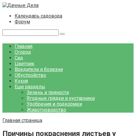
Перейти
к
Календарь садовода
контенту
Форум
Поиск:
Главная
Огород
Сад
Цветник
Вредители и болезни
Обустройство
Кухня
Еще разделы
Зелень и пряности
Ягодные грядки и кустарники
Удобрения и подкормки
Животноводство
Главная страница
Причины покраснения листьев у