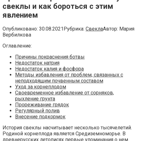
свеклы и как бороться с этим
явлением
Опубликовано:
30.08.2021
Рубрика:
Свекла
Автор:
Мария
Вербилкова
Оглавление:
Причины покраснения ботвы
Недостаток натрия
Недостаток калия и фосфора
Методы избавления от проблем, связанных с
неподходящим почвенным составом
Уход за корнеплодом
Своевременное избавление от сорняков,
рыхление грунта
Прореживание грядок
Регулярный полив
Внесение подкормок
История свеклы насчитывает несколько тысячелетий.
Родиной корнеплода является Средиземноморье. В
древнерусских летописях первые упоминания о нем