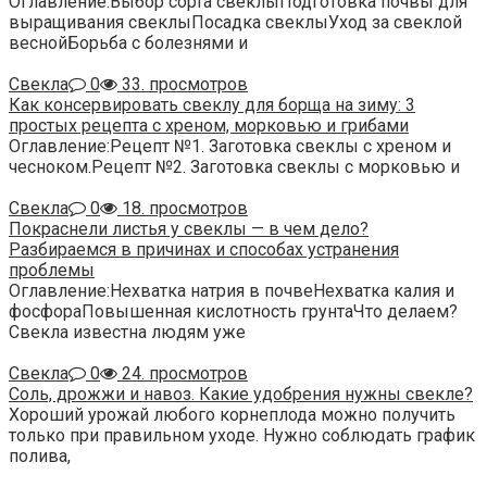
Оглавление:Выбор сорта свеклыПодготовка почвы для
выращивания свеклыПосадка свеклыУход за свеклой
веснойБорьба с болезнями и
Свекла
0
33. просмотров
Как консервировать свеклу для борща на зиму: 3
простых рецепта с хреном, морковью и грибами
Оглавление:Рецепт №1. Заготовка свеклы с хреном и
чесноком.Рецепт №2. Заготовка свеклы с морковью и
Свекла
0
18. просмотров
Покраснели листья у свеклы — в чем дело?
Разбираемся в причинах и способах устранения
проблемы
Оглавление:Нехватка натрия в почвеНехватка калия и
фосфораПовышенная кислотность грунтаЧто делаем?
Свекла известна людям уже
Свекла
0
24. просмотров
Соль, дрожжи и навоз. Какие удобрения нужны свекле?
Хороший урожай любого корнеплода можно получить
только при правильном уходе. Нужно соблюдать график
полива,