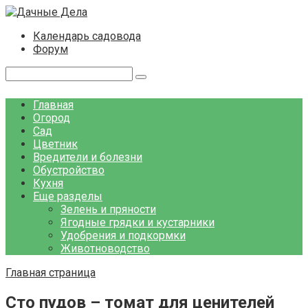
Перейти
к
Календарь садовода
контенту
Форум
Поиск:
Главная
Огород
Сад
Цветник
Вредители и болезни
Обустройство
Кухня
Еще разделы
Зелень и пряности
Ягодные грядки и кустарники
Удобрения и подкормки
Животноводство
Главная страница
Сто пудов – томат для ценителей