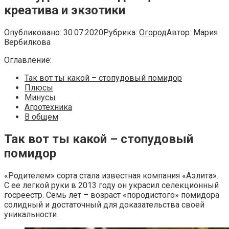
креатива и экзотики
Опубликовано:
30.07.2020
Рубрика:
Огород
Автор:
Мария
Вербилкова
Оглавление:
Так вот ты какой – стопудовый помидор
Плюсы
Минусы
Агротехника
В общем
Так вот ты какой
–
стопудовый
помидор
«Родителем» сорта стала известная компания «Аэлита».
С ее легкой руки в 2013 году он украсил селекционный
госреестр. Семь лет – возраст «породистого» помидора
солидный и достаточный для доказательства своей
уникальности.