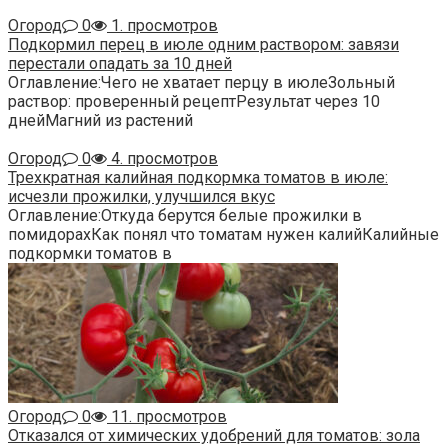
Огород
0
1. просмотров
Подкормил перец в июле одним раствором: завязи
перестали опадать за 10 дней
Оглавление:Чего не хватает перцу в июлеЗольный
раствор: проверенный рецептРезультат через 10
днейМагний из растений
Огород
0
4. просмотров
Трехкратная калийная подкормка томатов в июле:
исчезли прожилки, улучшился вкус
Оглавление:Откуда берутся белые прожилки в
помидорахКак понял что томатам нужен калийКалийные
подкормки томатов в
Огород
0
11. просмотров
Отказался от химических удобрений для томатов: зола