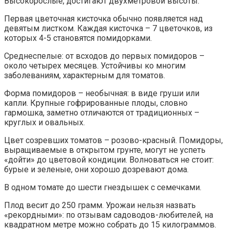
Высокорослые, достигают двухметровой высоты.
Первая цветочная кисточка обычно появляется над
девятым листком. Каждая кисточка – 7 цветочков, из
которых 4-5 становятся помидорками.
Среднеспелые: от всходов до первых помидоров –
около четырех месяцев. Устойчивы ко многим
заболеваниям, характерным для томатов.
Форма помидоров – необычная: в виде груши или
капли. Крупные гофрированные плоды, словно
гармошка, заметно отличаются от традиционных –
круглых и овальных.
Цвет созревших томатов – розово-красный. Помидоры,
выращиваемые в открытом грунте, могут не успеть
«дойти» до цветовой кондиции. Волноваться не стоит:
бурые и зеленые, они хорошо дозревают дома.
В одном томате до шести гнездышек с семечками.
Плод весит до 250 грамм. Урожаи нельзя назвать
«рекордными»: по отзывам садоводов-любителей, на
квадратном метре можно собрать до 15 килограммов.