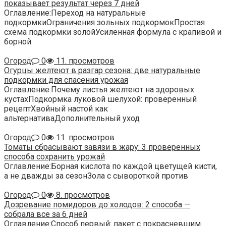
показывает результат через 7 дней
Оглавление:Переход на натуральные
подкормкиОграничения зольных подкормокПростая
схема подкормки золойУсиленная формула с крапивой и
борной
Огород
0
11. просмотров
Огурцы желтеют в разгар сезона: две натуральные
подкормки для спасения урожая
Оглавление:Почему листья желтеют на здоровых
кустахПодкормка луковой шелухой: проверенный
рецептХвойный настой как
альтернативаДополнительный уход
Огород
0
11. просмотров
Томаты сбрасывают завязи в жару: 3 проверенных
способа сохранить урожай
Оглавление:Борная кислота по каждой цветущей кисти,
а не дважды за сезонЗола с сывороткой против
Огород
0
8. просмотров
Дозревание помидоров до холодов: 2 способа —
собрала все за 6 дней
Оглавление:Способ первый: пакет с покрасневшим