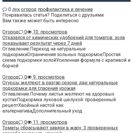
0
лук
огород
профилактика и лечение
Понравилась статья? Поделиться с друзьями:
Вам также может быть интересно
Огород
0
10. просмотров
Отказался от химических удобрений для томатов: зола
показывает результат через 7 дней
Оглавление:Переход на натуральные
подкормкиОграничения зольных подкормокПростая
схема подкормки золойУсиленная формула с крапивой и
борной
Огород
0
9. просмотров
Огурцы желтеют в разгар сезона: две натуральные
подкормки для спасения урожая
Оглавление:Почему листья желтеют на здоровых
кустахПодкормка луковой шелухой: проверенный
рецептХвойный настой как
альтернативаДополнительный уход
Огород
0
11. просмотров
Томаты сбрасывают завязи в жару: 3 проверенных