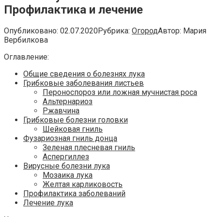
Профилактика и лечение
Опубликовано:
02.07.2020
Рубрика:
Огород
Автор:
Мария
Вербилкова
Оглавление:
Общие сведения о болезнях лука
Грибковые заболевания листьев
Пероноспороз или ложная мучнистая роса
Альтернариоз
Ржавчина
Грибковые болезни головки
Шейковая гниль
Фузариозная гниль донца
Зеленая плесневая гниль
Аспергиллез
Вирусные болезни лука
Мозаика лука
Желтая карликовость
Профилактика заболеваний
Лечение лука