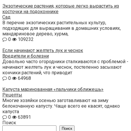
Экзотические растения, которые легко вырастить из
косточки на подоконнике
Сад
В перечне экзотических растительных культур,
подходящих для выращивания в домашних условиях,
мандариновое дерево, хурма,
0
109232
Если начинают желтеть лук и чеснок
Вредители и болезни
Довольно часто огородники сталкиваются с проблемой -
начинают желтеть лук и чеснок, постепенно засыхают
кончики растений, что приводит
0
64968
Капуста маринованная «пальчики оближешь»
Рецепты
Многие хозяйки осенью заготавливают на зиму
белокочанную капусту. Чаще всего ее квасят, однако
капуста
0
63891
Поиск
Поиск