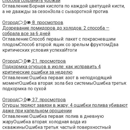
способа сохранить урожай
Оглавление:Борная кислота по каждой цветущей кисти,
а не дважды за сезонЗола с сывороткой против
Огород
0
8. просмотров
Дозревание помидоров до холодов: 2 способа —
собрала все за 6 дней
Оглавление:Способ первый: пакет с покрасневшим
плодомСпособ второй: ящик со зрелым фруктомДва
критических условия успехаИтоги
Огород
0
21. просмотров
Подкормка огурцов в июле: как исправить 4
критические ошибки за неделю
Оглавление:Ошибка первая: азот в неподходящий
моментОшибка вторая: зола без системыОшибка третья:
подкормка по сухой
Огород
0
37. просмотров
Огурцы теряют завязи в жару: 4 ошибки полива убивают
даже при капельном орошении
Оглавление:Ошибка первая: полив в дневную
жаруОшибка вторая: холодная вода из
скважиныОшибка третья: частый поверхностный