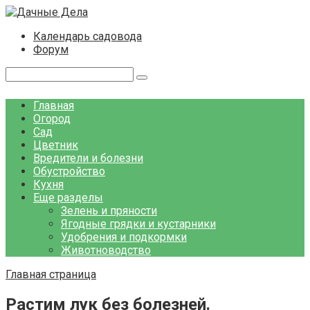
Перейти
к
Календарь садовода
контенту
Форум
Поиск:
Главная
Огород
Сад
Цветник
Вредители и болезни
Обустройство
Кухня
Еще разделы
Зелень и пряности
Ягодные грядки и кустарники
Удобрения и подкормки
Животноводство
Главная страница
Растим лук без болезней.