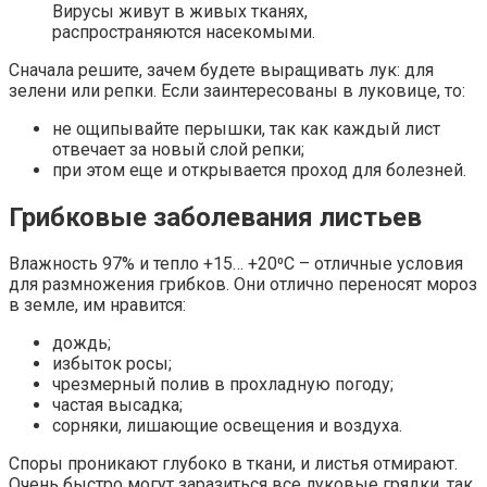
Вирусы живут в живых тканях,
распространяются насекомыми.
Сначала решите, зачем будете выращивать лук: для
зелени или репки. Если заинтересованы в луковице, то:
не ощипывайте перышки, так как каждый лист
отвечает за новый слой репки;
при этом еще и открывается проход для болезней.
Грибковые заболевания листьев
Влажность 97% и тепло +15… +20⁰C – отличные условия
для размножения грибков. Они отлично переносят мороз
в земле, им нравится:
дождь;
избыток росы;
чрезмерный полив в прохладную погоду;
частая высадка;
сорняки, лишающие освещения и воздуха.
Споры проникают глубоко в ткани, и листья отмирают.
Очень быстро могут заразиться все луковые грядки, так