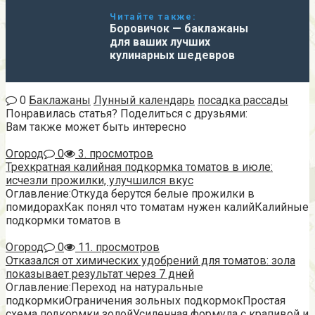
Читайте также:
Боровичок — баклажаны
для ваших лучших
кулинарных шедевров
0
Баклажаны
Лунный календарь
посадка рассады
Понравилась статья? Поделиться с друзьями:
Вам также может быть интересно
Огород
0
3. просмотров
Трехкратная калийная подкормка томатов в июле:
исчезли прожилки, улучшился вкус
Оглавление:Откуда берутся белые прожилки в
помидорахКак понял что томатам нужен калийКалийные
подкормки томатов в
Огород
0
11. просмотров
Отказался от химических удобрений для томатов: зола
показывает результат через 7 дней
Оглавление:Переход на натуральные
подкормкиОграничения зольных подкормокПростая
схема подкормки золойУсиленная формула с крапивой и