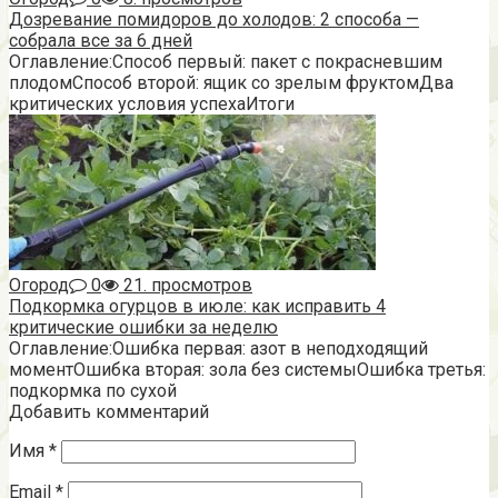
Дозревание помидоров до холодов: 2 способа —
собрала все за 6 дней
Оглавление:Способ первый: пакет с покрасневшим
плодомСпособ второй: ящик со зрелым фруктомДва
критических условия успехаИтоги
Огород
0
21. просмотров
Подкормка огурцов в июле: как исправить 4
критические ошибки за неделю
Оглавление:Ошибка первая: азот в неподходящий
моментОшибка вторая: зола без системыОшибка третья:
подкормка по сухой
Добавить комментарий
Имя
*
Email
*