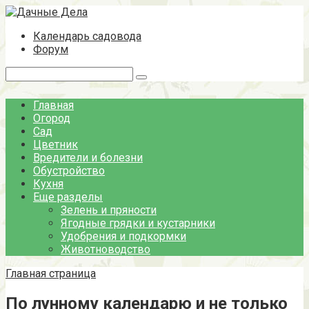
Перейти
к
Календарь садовода
контенту
Форум
Поиск:
Главная
Огород
Сад
Цветник
Вредители и болезни
Обустройство
Кухня
Еще разделы
Зелень и пряности
Ягодные грядки и кустарники
Удобрения и подкормки
Животноводство
Главная страница
По лунному календарю и не только