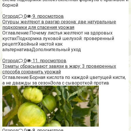
борной
Огород
0
9. просмотров
Огурцы желтеют в разгар сезона: две натуральные
подкормки для спасения урожая
Оглавление:Почему листья желтеют на здоровых
кустахПодкормка луковой шелухой: проверенный
рецептХвойный настой как
альтернативаДополнительный уход
Огород
0
11. просмотров
Томаты сбрасывают завязи в жару: 3 проверенных
способа сохранить урожай
Оглавление:Борная кислота по каждой цветущей кисти,
а не дважды за сезонЗола с сывороткой против
Огород
0
8. просмотров